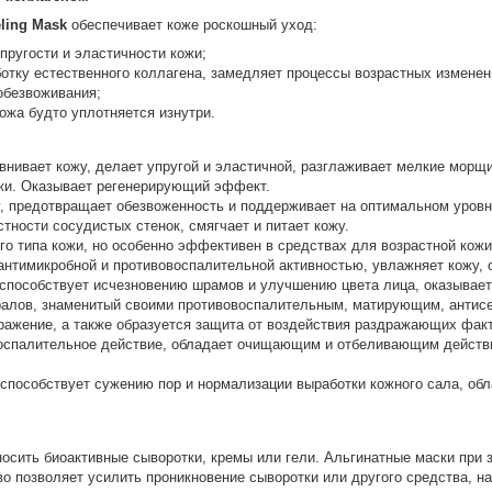
eling Mask
обеспечивает коже роскошный уход:
пругости и эластичности кожи;
отку естественного коллагена, замедляет процессы возрастных изменен
обезвоживания;
ожа будто уплотняется изнутри.
внивает кожу, делает упругой и эластичной, разглаживает мелкие мо
ожи. Оказывает регенерирующий эффект.
, предотвращает обезвоженность и поддерживает на оптимальном уровн
ности сосудистых стенок, смягчает и питает кожу.
о типа кожи, но особенно эффективен в средствах для возрастной кожи
 антимикробной и противовоспалительной активностью, увлажняет кожу,
 способствует исчезновению шрамов и улучшению цвета лица, оказывает
ралов, знаменитый своими противовоспалительным, матирующим, антисе
ажение, а также образуется защита от воздействия раздражающих факт
оспалительное действие, обладает очищающим и отбеливающим действи
 способствует сужению пор и нормализации выработки кожного сала, об
осить биоактивные сыворотки, кремы или гели. Альгинатные маски при 
о позволяет усилить проникновение сыворотки или другого средства, на