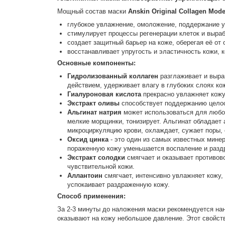
Мощный состав маски
Anskin Original Collagen Mod
глубокое увлажнение, омоложение, поддержание у
стимулирует процессы регенерации клеток и выраб
cоздает защитный барьер на коже, оберегая её от 
восстанавливает упругость и эластичность кожи, к
Основные компоненты:
Гидролизованный коллаген
разглаживает и выра
действием, удерживает влагу в глубоких слоях к
Гиалуроновая кислота
прекрасно увлажняет кожу
Экстракт оливы
способствует поддержанию целост
Альгинат натрия
может использоваться для любог
мелкие морщинки, тонизирует. Альгинат обладает
микроциркуляцию крови, охлаждает, сужает поры,
Оксид цинка
- это один из самых известных мине
пораженную кожу уменьшается воспаление и раздр
Экстракт солодки
смягчает и оказывает противов
чувствительной кожи.
Аллантоин
смягчает, интенсивно увлажняет кожу,
успокаивает раздраженную кожу.
Способ применения:
За 2-3 минуты до наложения маски рекомендуется нан
оказывают на кожу небольшое давление. Этот свойств