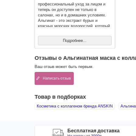
профессиональный уход за лицом и
теперь он доступен не только в
салонах, но и в домашних условиях.
Альгинат - это экстракт бурых и
красных морских водорослей ,который
смешиваясь с водой образует гель, по
мере высыхания…
Подробнее...
Отзывы о Альгинатная маска с колла
Ваш отзыв может быть первым.
Написать отзыв
Товар в подборках
Косметика с коллагеном бренда ANSKIN
Альгина
Бесплатная доставка
На заказы от 3000р.