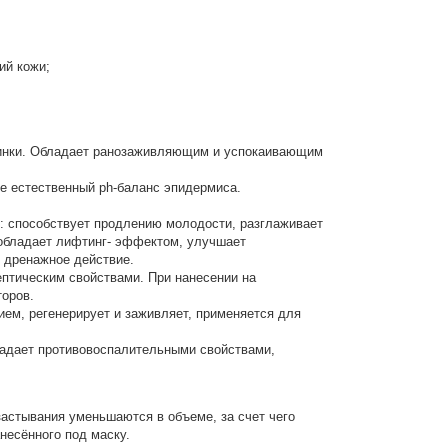
ий кожи;
рщинки. Обладает ранозаживляющим и успокаивающим
е естественный ph-баланс эпидермиса.
: способствует продлению молодости, разглаживает
 обладает лифтинг- эффектом, улучшает
 дренажное действие.
птическим свойствами. При нанесении на
оров.
ем, регенерирует и заживляет, применяется для
ладает противовоспалительными свойствами,
застывания уменьшаются в объеме, за счет чего
несённого под маску.