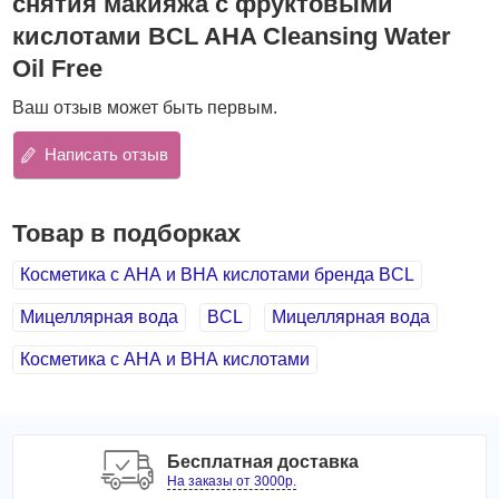
снятия макияжа с фруктовыми
чистой и поверхность кожи, и ее поры, оказывая
кислотами BCL AHA Cleansing Water
пилинговое действие.
Oil Free
Многофункциональная очищающая вода на
безмасляной основе содержит AHA-кислоты,
Ваш отзыв может быть первым.
увлажняющие и омолаживающие компоненты.
Написать отзыв
АНА-кислоты (фруктовые кислоты)
в составе
средства оказывают уникальное воздействие на кожу,
так как обладают отшелушивающим действием,
Товар в подборках
растворяют связи между ороговевшими чешуйками.
Также AHA кислоты увлажняют и успокаивают кожу,
Косметика с АНА и ВНА кислотами бренда BCL
помогают справиться с различными воспалительными
процессами, оказывают антиоксидантное действие и
Мицеллярная вода
BCL
Мицеллярная вода
стимулируют синтез коллагена, благодаря чему
улучшается эластичность кожи.
Косметика с АНА и ВНА кислотами
Церамиды растительного происхождения
восстанавливают барьерные функции кожи,
гиалуроновая кислота
оказывает интенсивное
Бесплатная доставка
увлажняющее действие,
нано-коллаген
укрепляет кожу
На заказы от 3000р.
и способствует разглаживанию морщин,
экстракт