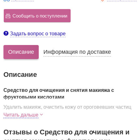
Сообщить о поступлении
Задать вопрос о товаре
Описание
Информация по доставке
Описание
Средство для очищения и снятия макияжа с
фруктовыми кислотами
Удалить макияж, очистить кожу от ороговевших частиц
эпидермиса, а также увлажнить кожу одним средством!
Читать дальше
Средство удаляет макияж любой стойкости,
обеспечивает бережное очищение от декоративной
Отзывы о Средство для очищения и
косметики, в том числе и с глаз. Позволяет сделать