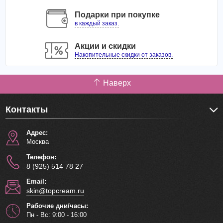
семян камелии и гликосфинголипиды рисовых
Подарки при покупке
отрубей
успокаивают и смягчают кожу, оздоравливают
в каждый заказ.
ее.
В составе средства НЕТ масел, спирта, парабенов и
Акции и скидки
Накопительные скидки от заказов.
красителей. Является слабокислотным средством и
может использоваться даже для самой чувствительной
кожи, а также для демакияжа наращенных ресниц.
Наверх
Способ применения
: Обильно смочить средством
ватный диск, легкими движениями протереть кожу с
Контакты
макияжем, а также области, требующие очищения. Для
снятия макияжа с глаз – на несколько секунд приложить
Адрес:
смоченный средством диск к векам и ресницам, затем
Москва
аккуратными движениями удалить макияж,
Телефон:
Объем: 400 мл
8 (925) 514 78 27
Email:
skin@topcream.ru
Рабочие дни/часы:
Пн - Вс: 9:00 - 16:00