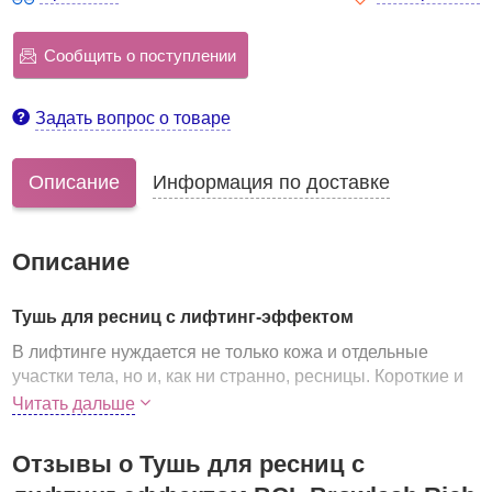
Сообщить о поступлении
Задать вопрос о товаре
Описание
Информация по доставке
Описание
Тушь для ресниц с лифтинг-эффектом
В лифтинге нуждается не только кожа и отдельные
участки тела, но и, как ни странно, ресницы. Короткие и
"висячие", с которыми не справляется обычная тушь,
Читать дальше
ресницы станут длинными и обретут красивый изгиб,
благодаря туши Browlash Rich Eyes Lift Mascara от BCL.
Отзывы о Тушь для ресниц с
Всего несколько взмахов кисточкой, и
ресницы