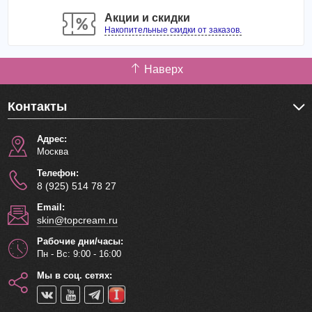
предупреждает ломкость и выпадение, дарит
Акции и скидки
шелковистость и упругость.
Накопительные скидки от заказов.
Тушь не боится воды, пота и кожного жира, однако
хорошо смывается теплой водой без применения каких-
Наверх
либо очищающих средств.
Способ применения
: Нанести тушь от корней ресниц к
Контакты
кончикам, приподнимая и подкручивая их.
Вес: 7 гр.
Адрес:
Москва
Телефон:
8 (925) 514 78 27
Email:
skin@topcream.ru
Рабочие дни/часы:
Пн - Вс: 9:00 - 16:00
Мы в соц. сетях: