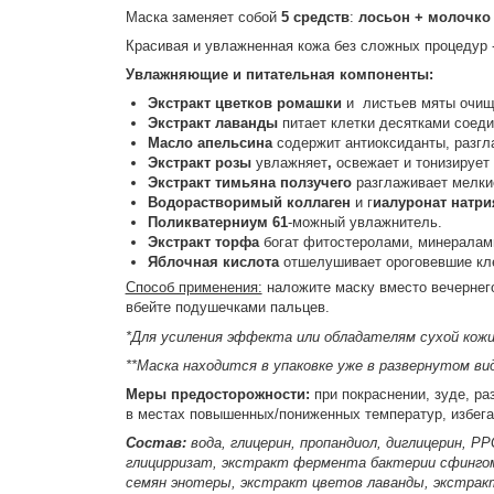
Маска заменяет собой
5 средств
:
лосьон + молочко 
Красивая и увлажненная кожа без сложных процедур -
Увлажняющие и питательная компоненты:
Экстракт цветков ромашки
и листьев мяты очищ
Экстракт лаванды
питает клетки десятками соед
Масло апельсина
содержит антиоксиданты, разгла
Экстракт розы
увлажняет
,
освежает и тонизирует
Экстракт тимьяна ползучего
разглаживает мелки
Водорастворимый коллаген
и г
иалуронат натри
Поликватерниум 61
-можный увлажнитель.
Экстракт торфа
богат фитостеролами, минералам
Яблочная кислота
отшелушивает ороговевшие кле
Способ применения:
наложите маску вместо вечернего
вбейте подушечками пальцев.
*Для усиления эффекта или обладателям сухой кожи
**Маска находится в упаковке уже в развернутом ви
Меры предосторожности:
при покраснении, зуде, ра
в местах повышенных/пониженных температур, избега
Состав:
вода, глицерин, пропандиол, диглицерин, P
глицирризат, экстракт фермента бактерии сфингом
семян энотеры, экстракт цветов лаванды, экстракт