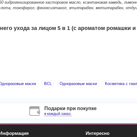
60 гидрогенизированное касторовое масло, ксантановая камедь, лимон
ислота, токоферол, феноксиэтанол, этилпарабен, метилпарабен, отду
го ухода за лицом 5 в 1 (с ароматом ромашки и а
Одноразовые маски
BCL
Одноразовые маски
Косметика с гиа
Подарки при покупке
в каждый заказ.
Информация
Интересно