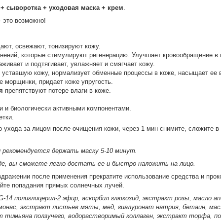
+ сыворотка + уходовая маска + крем
.
 это возможно!
ают, освежают, тонизируют кожу.
инений, которые стимулируют регенерацию. Улучшает кровообращение в 
живает и подтягивает, увлажняет и смягчает кожу.
 уставшую кожу, нормализует обменные процессы в коже, насыщает ее 
е морщинки, придает коже упругость.
я
препятствуют потере влаги в коже.
и и биологически активными компонентами.
тки.
 ухода за лицом после очищения кожи, через 1 мин снимите, сложите в 
 рекомендуется держать маску 5-10 минут.
де, вы сможете легко достать ее и быстро наложить на лицо.
здражении после применения прекратите использование средства и прок
йте попадания прямых солнечных лучей.
PG-14 полиглицерил-2 эфир, аскорбил глюкозид, экстракт розы, масло а
онас, экстракт листьев мяты, мед, гиалуронат натрия, бетаин, мас
 тимьяна ползучего, водорастворимый коллаген, экстракт торфа, пол