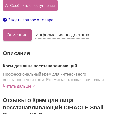
Сообщить о поступлении
Задать вопрос о товаре
Описание
Информация по доставке
Описание
Крем для лица восстанавливающий
Профессиональный крем для интенсивного
восстановления кожи. Его мягкая тающая сливочная
текстура обеспечивает глубокое питание, смягчает,
Читать дальше
увлажняет и успокаивает кожу, а также подтягивает овал
лица.
Отзывы о Крем для лица
Крем предназначен для любого типа кожи, но
особенно
восстанавливающий CIRACLE Snail
рекомендуется для сухой и чувствительной, для