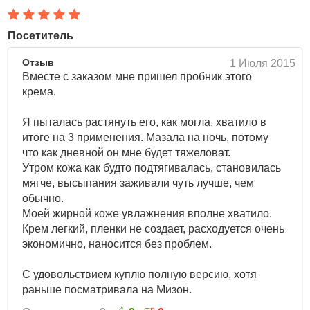
старения.
Комплекс ягодных экстрактов
– наполняет кожу
Посетитель
витаминами, увлажняет и питает ее, смягчает,
осветляет, оказывает антиоксидантную защиту и
Отзыв
1 Июля 2015
оберегает от агрессивного воздействия УФ-
Вместе с заказом мне пришел пробник этого
излучения.
крема.
Крем обладает нежной шелковой текстурой и легким
Я пыталась растянуть его, как могла, хватило в
ароматом.
итоге на 3 применения. Мазала на ночь, потому
Способ применения:
что как дневной он мне будет тяжеловат.
Утром кожа как будто подтягивалась, становилась
Нанести крем на очищенную и тонизированную кожу
мягче, высыпания заживали чуть лучше, чем
лица.
обычно.
Объём: 50 мл
Моей жирной коже увлажнения вполне хватило.
Крем легкий, пленки не создает, расходуется очень
Состав:
Water, Glycerin, Triethylhexanoin, Sorbitan
экономично, наносится без проблем.
Stearate, Cyclopentasiloxane, Cetyl Alcohol, Hydrogenated
Poly(C6-14 Olefin), 1,2-Hexanediol, Niacinamide,
С удовольствием куплю полную версию, хотя
Methylpropanediol, Vegetable Oil, Palmitic Acid, Stearic
раньше посматривала на Мизон.
Acid, Polysorbate 60, Snail Secretion Filtrate, Soluble