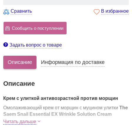
Сравнить
В избранное
Сообщить о поступлении
Задать вопрос о товаре
Описание
Информация по доставке
Описание
Крем с улиткой антивозрастной против морщин
Омолаживающий крем от морщин с муцином улитки
The
Saem Snail Essential EX Wrinkle Solution Cream
оказывает комплексное воздействие на кожу:
Читать дальше
способствует разглаживанию морщинок и