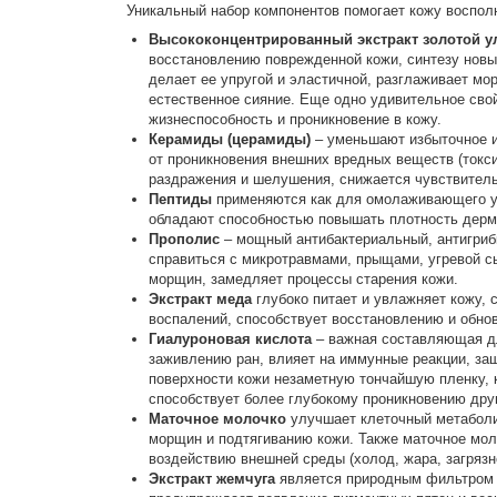
Уникальный набор компонентов помогает кожу восполн
Высококонцентрированный экстракт золотой у
восстановлению поврежденной кожи, синтезу новых
делает ее упругой и эластичной, разглаживает мо
естественное сияние. Еще одно удивительное свой
жизнеспособность и проникновение в кожу.
Керамиды (церамиды)
– уменьшают избыточное и
от проникновения внешних вредных веществ (токси
раздражения и шелушения, снижается чувствитель
Пептиды
применяются как для омолаживающего ух
обладают способностью повышать плотность дерм
Прополис
– мощный антибактериальный, антигриб
справиться с микротравмами, прыщами, угревой с
морщин, замедляет процессы старения кожи.
Экстракт меда
глубоко питает и увлажняет кожу, 
воспалений, способствует восстановлению и обно
Гиалуроновая кислота
– важная составляющая для
заживлению ран, влияет на иммунные реакции, защ
поверхности кожи незаметную тончайшую пленку, к
способствует более глубокому проникновению дру
Маточное молочко
улучшает клеточный метаболиз
морщин и подтягиванию кожи. Также маточное мол
воздействию внешней среды (холод, жара, загрязн
Экстракт жемчуга
является природным фильтром д