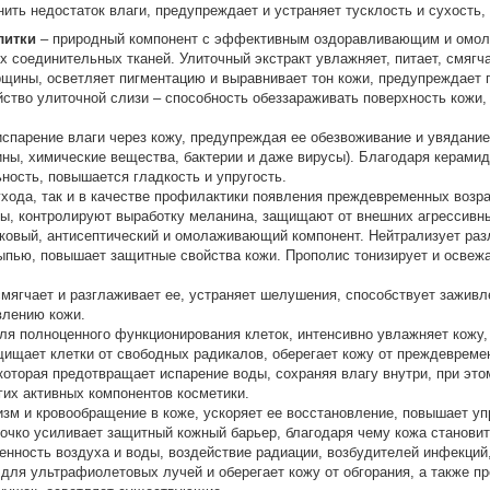
ить недостаток влаги, предупреждает и устраняет тусклость и сухость,
литки
– природный компонент с эффективным оздоравливающим и омол
 соединительных тканей. Улиточный экстракт увлажняет, питает, смягча
рщины, осветляет пигментацию и выравнивает тон кожи, предупреждает п
ство улиточной слизи – способность обеззараживать поверхность кожи, 
спарение влаги через кожу, предупреждая ее обезвоживание и увядани
ны, химические вещества, бактерии и даже вирусы). Благодаря керамид
ность, повышается гладкость и упругость.
ода, так и в качестве профилактики появления преждевременных возра
ы, контролируют выработку меланина, защищают от внешних агрессивн
ковый, антисептический и омолаживающий компонент. Нейтрализует раз
ыпью, повышает защитные свойства кожи. Прополис тонизирует и освежа
смягчает и разглаживает ее, устраняет шелушения, способствует зажи
влению кожи.
 полноценного функционирования клеток, интенсивно увлажняет кожу, у
ищает клетки от свободных радикалов, оберегает кожу от преждевремен
оторая предотвращает испарение воды, сохраняя влагу внутри, при этом
гих активных компонентов косметики.
м и кровообращение в коже, ускоряет ее восстановление, повышает уп
очко усиливает защитный кожный барьер, благодаря чему кожа становит
енность воздуха и воды, воздействие радиации, возбудителей инфекций,
ля ультрафиолетовых лучей и оберегает кожу от обгорания, а также пр