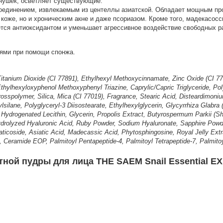
снушек, осветляет существующие.
оединением, извлекаемым из центеллы азиатской. Обладает мощным пр
коже, но и хроническим акне и даже псориазом. Кроме того, мадекасосс
ется антиоксидантом и уменьшает агрессивное воздействие свободных р
ями при помощи спонжа.
Titanium Dioxide (CI 77891), Ethylhexyl Methoxycinnamate, Zinc Oxide (CI 779
thylhexyloxyphenol Methoxyphenyl Triazine, Caprylic/Capric Triglyceride, Poly
sspolymer, Silica, Mica (CI 77019), Fragrance, Stearic Acid, Disteardimoniu
lsilane, Polyglyceryl-3 Diisostearate, Ethylhexylglycerin, Glycyrrhiza Glabra 
, Hydrogenated Lecithin, Glycerin, Propolis Extract, Butyrospermum Parkii (
ydrolyzed Hyaluronic Acid, Ruby Powder, Sodium Hyaluronate, Sapphire Powd
aticoside, Asiatic Acid, Madecassic Acid, Phytosphingosine, Royal Jelly Extr
 Ceramide EOP, Palmitoyl Pentapeptide-4, Palmitoyl Tetrapeptide-7, Palmitoyl T
ой пудры для лица THE SAEM Snail Essential EX