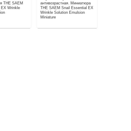
ая THE SAEM
антивозрастная. Миниатюра
антивозраст
l EX Wrinkle
THE SAEM Snail Essential EX
Snail Essenti
ion
Wrinkle Solution Emulsion
Solution Esse
Miniature