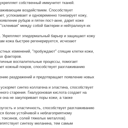
 укрепляет собственный иммунитет тканей.
аживающим воздействием. Способствует
ет, успокаивает и одновременно тонизирует кожу,
оявление рубцов и пятен пост-акне, дарит коже
"склеивая" между собой бактерии и нейтрализуя их
е. Укрепляют эпидермальный барьер и защищают кожу
ам кожа быстрее регенерируется, исчезают
стных изменений, "пробуждают" спящие клетки кожи,
ых факторов.
личные воспалительные процессы, помогает
ет кожный покров, способствует разглаживанию
влению раздражений и предотвращает появление новых
скоряет синтез коллагена и эластина, способствует
ного старения. Гиалуроновая кислота создает на
 она не закупоривает поры кожи, а также
ругость и эластичность, способствует разглаживанию
ся более устойчивой к неблагоприятному
 токсинов, солей тяжелых металлов).
епятствует синтезу меланина, тем самым