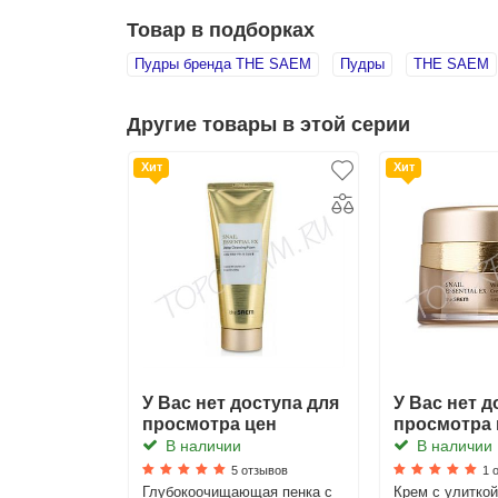
Товар в подборках
Пудры бренда THE SAEM
Пудры
THE SAEM
Другие товары в этой серии
Хит
Хит
У Вас нет доступа для
У Вас нет д
просмотра цен
просмотра 
В наличии
В наличии
5 отзывов
1 
Глубокоочищающая пенка с
Крем с улитко