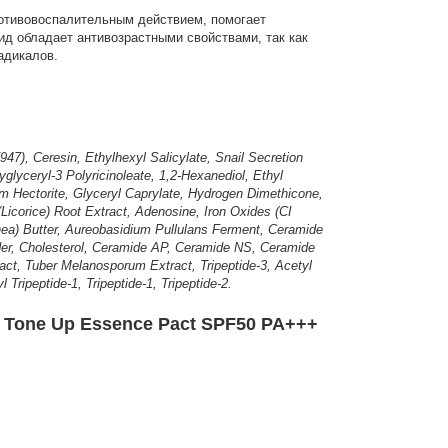
отивовоспалительным действием, помогает
ид обладает антивозрастными свойствами, так как
адикалов.
47), Ceresin, Ethylhexyl Salicylate, Snail Secretion
glyceryl-3 Polyricinoleate, 1,2-Hexanediol, Ethyl
m Hectorite, Glyceryl Caprylate, Hydrogen Dimethicone,
(Licorice) Root Extract, Adenosine, Iron Oxides (CI
Shea) Butter, Aureobasidium Pullulans Ferment, Ceramide
er, Cholesterol, Ceramide AP, Ceramide NS, Ceramide
act, Tuber Melanosporum Extract, Tripeptide-3, Acetyl
ripeptide-1, Tripeptide-1, Tripeptide-2.
 Tone Up Essence Pact SPF50 PA+++