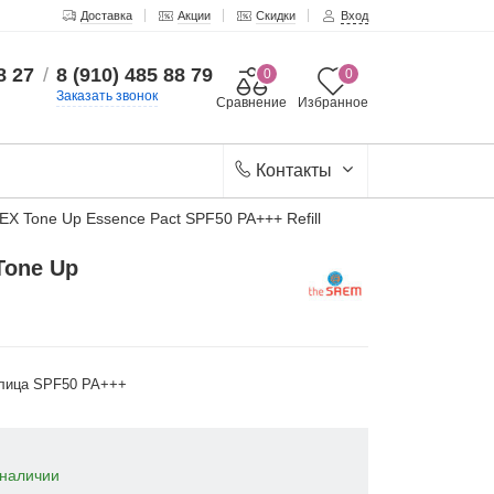
Доставка
Акции
Скидки
Вход
8 27
/
8 (910) 485 88 79
0
0
Заказать звонок
Сравнение
Избранное
Контакты
EX Tone Up Essence Pact SPF50 PA+++ Refill
Tone Up
 лица SPF50 PA+++
наличии