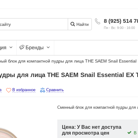
8 (925) 514 7
Найти
Пн - Вс: 9:00 - 16:00
ция
Бренды
ый блок для компактной пудры для лица THE SAEM Snail Essential 
дры для лица THE SAEM Snail Essential EX 
в
В избранное
Сравнить
Сменный блок для компактной пудры для
Цена: У Вас нет доступа
для просмотра цен
В 