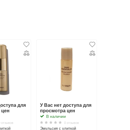
доступа для
У Вас нет доступа для
У Вас нет
 цен
просмотра цен
просмотр
и
В наличии
В наличи
 отзывов
0 отзывов
литкой
Эмульсия с улиткой
Эссенция с у