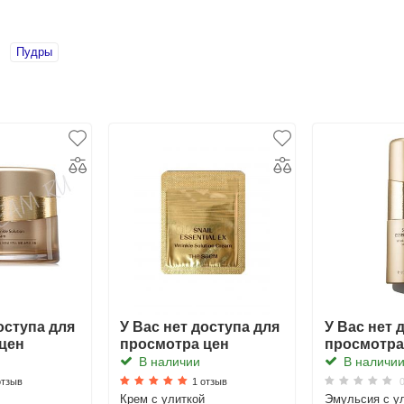
Пудры
оступа для
У Вас нет доступа для
У Вас нет 
цен
просмотра цен
просмотра
В наличии
В наличи
отзыв
1 отзыв
0
й
Крем с улиткой
Эмульсия с у