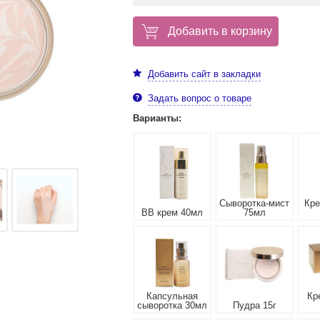
Добавить в корзину
Добавить сайт в закладки
Задать вопрос о товаре
Варианты:
Сыворотка-мист
Кре
BB крем 40мл
75мл
Капсульная
Кр
сыворотка 30мл
Пудра 15г