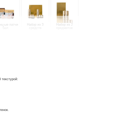
нц-ые патчи
Набор из 3
Набор из 2
5шт.
средств
предметов
Солнц-ый крем
Эмульсия
онер 5мл
40мл
150мл
 текстурой:
сенция 1мл
тенок.