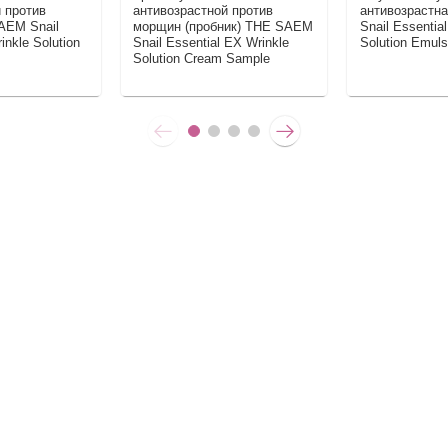
 против
антивозрастной против
антивозрастн
AEM Snail
морщин (пробник) THE SAEM
Snail Essentia
inkle Solution
Snail Essential EX Wrinkle
Solution Emuls
Solution Cream Sample