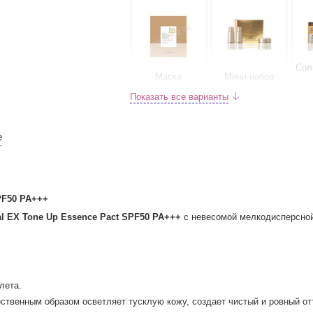
Сол
Маска
Мини-набор
Показать все варианты
е
Сменный блок
для пудры 15г
Тонер 150мл
Т
PF50 PA+++
al EX Tone Up Essence Pact SPF50 PA+++
с невесомой мелкодисперсной
Эмульсия 5мл
Эссенция 50мл
Эс
лета.
ственным образом осветляет тусклую кожу, создает чистый и ровный от