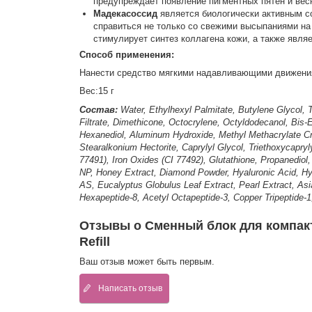
предупреждает появление пигментных пятен и ве
Мадекасоссид
является биологически активным с
справиться не только со свежими высыпаниями на 
стимулирует синтез коллагена кожи, а также явля
Способ применения:
Нанести средство мягкими надавливающими движени
Вес:15 г
Состав:
Water, Ethylhexyl Palmitate, Butylene Glycol, 
Filtrate, Dimethicone, Octocrylene, Octyldodecanol, Bis-E
Hexanediol, Aluminum Hydroxide, Methyl Methacrylate Cro
Stearalkonium Hectorite, Caprylyl Glycol, Triethoxycapryly
77491), Iron Oxides (CI 77492), Glutathione, Propanediol
NP, Honey Extract, Diamond Powder, Hyaluronic Acid, H
AS, Eucalyptus Globulus Leaf Extract, Pearl Extract, Asi
Hexapeptide-8, Acetyl Octapeptide-3, Copper Tripeptide-1,
Отзывы о Сменный блок для компактн
Refill
Ваш отзыв может быть первым.
Написать отзыв