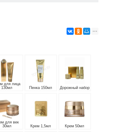
м для лица
130мл
Пенка 150мл
Дорожный набор
ем для век
30мл
Крем 1,5мл
Крем 50мл