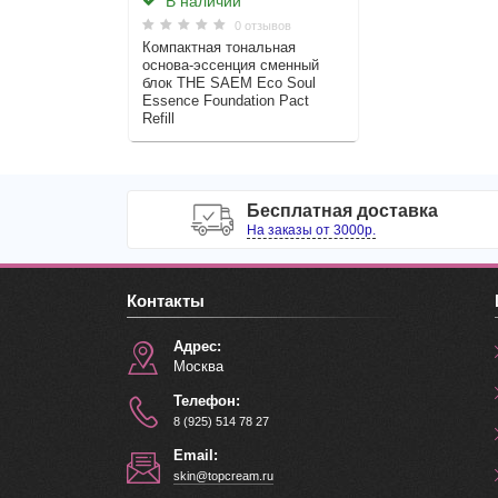
В наличии
0 отзывов
Компактная тональная
основа-эссенция сменный
блок THE SAEM Eco Soul
Essence Foundation Pact
Refill
Бесплатная доставка
На заказы от 3000р.
Контакты
Адрес:
Москва
Телефон:
8 (925) 514 78 27
Email:
skin@topcream.ru