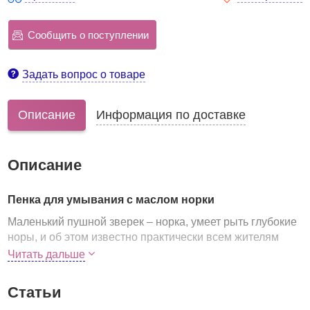
Сообщить о поступлении
Задать вопрос о товаре
Описание
Информация по доставке
Описание
Пенка для умывания с маслом норки
Маленький пушной зверек – норка, умеет рыть глубокие
норы, и об этом известно практически всем жителям
нашей страны, как и о тои, что мех норки очень ценен. А
Читать дальше
вот о том, что норковое масло (жир норки) обладает
целебными свойствами, знают не многие.
Статьи
Однако ценное норковое масло используется и в