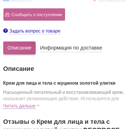
Сообщить о поступлении
Задать вопрос о товаре
Описание
Информация по доставке
Описание
Крем для лица и тела с муцином золотой улитки
Насыщенный питательный и восстанавливающий крем,
оказывает увлажняющее действие. Используется для
антивозрастного ухода: повышает упругость и
Читать дальше
эластичность кожи, помогает справиться с
существующими морщинами и предупредить появление
Отзывы о Крем для лица и тела с
новых, осветляет пигментацию.