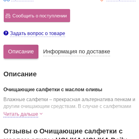
Сообщить о поступлении
Задать вопрос о товаре
Описание
Информация по доставке
Описание
Очищающие салфетки с маслом оливы
Влажные салфетки – прекрасная альтернатива пенкам и
другим очищающим средствам. В случае с салфетками
не нужен ни умывальник, ни наличие воды. Достаточно
Читать дальше
всего нескольких движений, чтобы удалить с кожи
загрязнения или макияж.
Отзывы о Очищающие салфетки с
Салфетки от Холика Холика мягкие, нежные, деликатно