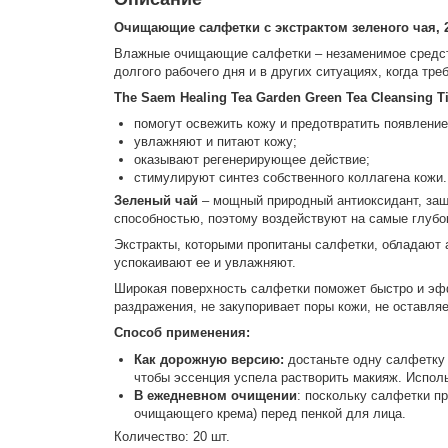
Очищающие салфетки с экстрактом зеленого чая, 2
Влажные очищающие салфетки – незаменимое средство 
долгого рабочего дня и в других ситуациях, когда тр
The Saem Healing Tea Garden Green Tea Cleansing T
помогут освежить кожу и предотвратить появление
увлажняют и питают кожу;
оказывают регенерирующее действие;
стимулируют синтез собственного коллагена кожи.
Зеленый чай
– мощный природный антиоксидант, защ
способностью, поэтому воздействуют на самые глубо
Экстракты, которыми пропитаны салфетки, обладают 
успокаивают ее и увлажняют.
Широкая поверхность салфетки поможет быстро и эфф
раздражения, не закупоривает поры кожи, не оставля
Способ применения:
Как дорожную версию:
достаньте одну салфетку 
чтобы эссенция успела растворить макияж. Исполь
В ежедневном очищении
: поскольку салфетки п
очищающего крема) перед пенкой для лица.
Количество: 20 шт.