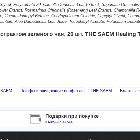
ycol, Polysorbate 20, Camellia Sinensis Leaf Extract, Saponaria Officinalis L
lower Extract, Rosmarinus Officinalis (Rosemary) Leaf Extract, Chamomilla R
, Cocamidopropyl Betaine, Cetylpyridinium Chloride, Caprylyl Glycol, Coc
llantoin, Aloe Barbadensis Leaf Juice, Tocopheryl Acetate, Potassium Sorbat
рактом зеленого чая, 20 шт. THE SAEM Healing T
E SAEM
Паффы и очищающие салфетки
THE SAEM
Влажные с
Подарки при покупке
в каждый заказ.