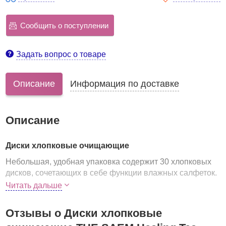
Сообщить о поступлении
Задать вопрос о товаре
Описание
Информация по доставке
Описание
Диски хлопковые очищающие
Небольшая, удобная упаковка содержит 30 хлопковых
дисков, сочетающих в себе функции влажных салфеток.
Предназначены для очищения кожи от различных
Читать дальше
загрязнений.
Пропитаны диски концентрированной эссенцией с
Отзывы о Диски хлопковые
экстрактом зеленого чая
, который увлажняет и питает