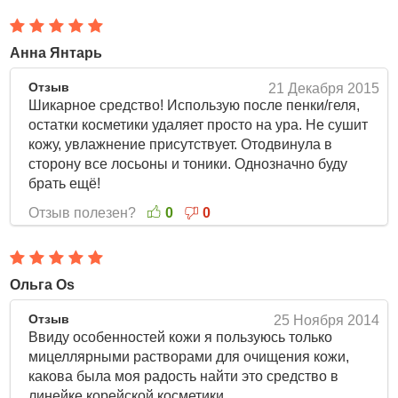
использованием воды, затем смочить средством ватный
диск и приложить его к областям лица с макияжем,
затем аккуратно стереть.
Анна Янтарь
Объем: 300 мл
Отзыв
21 Декабря 2015
Шикарное средство! Использую после пенки/геля,
остатки косметики удаляет просто на ура. Не сушит
кожу, увлажнение присутствует. Отодвинула в
сторону все лосьоны и тоники. Однозначно буду
брать ещё!
Отзыв полезен?
0
0
Ольга Os
Отзыв
25 Ноября 2014
Ввиду особенностей кожи я пользуюсь только
мицеллярными растворами для очищения кожи,
какова была моя радость найти это средство в
линейке корейской косметики