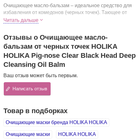
Очищающее масло-бальзам – идеальное средство для
избавления от комедонов (черных точек). Тающее от
тепла вашей кожи масло-бальзам очистит поверхность
Читать дальше
кожи от ороговевших клеток, а поры – от скопившихся
загрязнений и кожного жира.
Отзывы о Очищающее масло-
Масло-бальзам регулирует работу сальных желез и
бальзам от черных точек HOLIKA
абсорбирует излишки кожного жира. Очищенная кожа
HOLIKA Pig-nose Clear Black Head Deep
становится гладкой, шелковистой, приобретает нежный,
Cleansing Oil Balm
свежий цвет.
Активные компоненты:
Каолин (белая глина)
–
Ваш отзыв может быть первым.
обладает мягким отшелушивающим действием,
адсорбирует кожное сало, выводит шлаки и токсины,
Написать отзыв
насыщает кожу микроэлементами, дезинфицирует,
оказывает легкое отбеливающее действие.
Товар в подборках
Витамин E
– нейтрализует действие свободных
радикалов, которые образуются из-за загрязнений
Очищающие маски бренда HOLIKA HOLIKA
окружающей среды, УФ-излучения, стрессов, курения,
лекарственной терапии.
Очищающие маски
HOLIKA HOLIKA