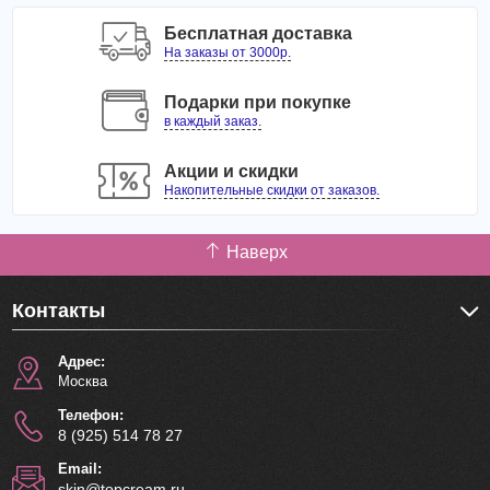
Бесплатная доставка
На заказы от 3000р.
Подарки при покупке
в каждый заказ.
Акции и скидки
Накопительные скидки от заказов.
Наверх
Контакты
Адрес:
Москва
Телефон:
8 (925) 514 78 27
Email:
skin@topcream.ru