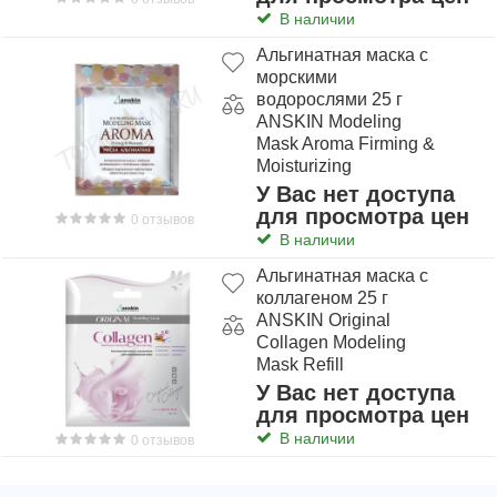
неделю.
В наличии
Объем: 25 г
Альгинатная маска с
морскими
Состав
: Минеральное масло, цетиловый
водорослями 25 г
этилгексаноат, ПЭГ-20 глицерил триизостеарат,
ANSKIN Modeling
ПЭГ-10 изостеарат, полиэтилен,
Mask Aroma Firming &
тригидроксистеарин, ароматизатор, токоферола
Moisturizing
ацетат, сок листьев алоэ, вода, экстракт плодов
У Вас нет доступа
лимона, феноксиэтанол, сорбат калия, бензоат
для просмотра цен
0 отзывов
натрия, метилпарабен, бутилпарабен, этилпарабен,
В наличии
марокканская глина, каолин, изобутилпарабен,
Альгинатная маска с
пропилпарабен.
коллагеном 25 г
ANSKIN Original
Collagen Modeling
Mask Refill
У Вас нет доступа
для просмотра цен
В наличии
0 отзывов