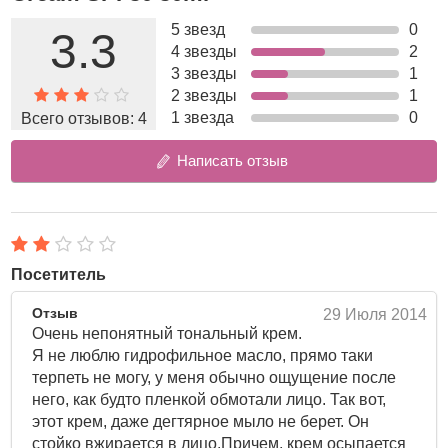
Борется и препятствует возникновению угревой сыпи,
5 звезд
0
3.3
лечит проблемную подростковую кожу.
4 звезды
2
3 звезды
1
Специальная пудра в составе, поглощает кожный себум,
2 звезды
1
регулирует работу сальных желез, обеспечивая
1 звезда
0
Всего отзывов:
4
длительное матирование.
Создан для проблемной, молодой и подростковой кожи,
Написать отзыв
страдающей угревой сыпью и склонной к жирности.
Оттенок Светлый беж.
Дает матовый финиш и придает коже легкое свечение.
Посетитель
Объем 30 мл.
Отзыв
29 Июля 2014
Очень непонятный тональный крем.
Я не люблю гидрофильное масло, прямо таки
терпеть не могу, у меня обычно ощущение после
него, как будто пленкой обмотали лицо. Так вот,
этот крем, даже дегтярное мыло не берет. Он
стойко вжирается в лицо.Причем, крем осыпается