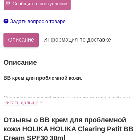
Сообщить о поступлении
Задать вопрос о товаре
Описание
Информация по доставке
Описание
ВВ крем для проблемной кожи.
Суперувлажняющий крем с экстрактом масла чайного
Читать дальше
дерева.
Чайное дерево помогает очистить проблемную кожу,
Отзывы о ВВ крем для проблемной
убирает покраснения, блокирует бактерии и грибок,
кожи HOLIKA HOLIKA Clearing Petit BB
освежает кожу придавая эффект детского личика.
Cream SPF30 30ml
Обладает мощным противовоспалительным действием.