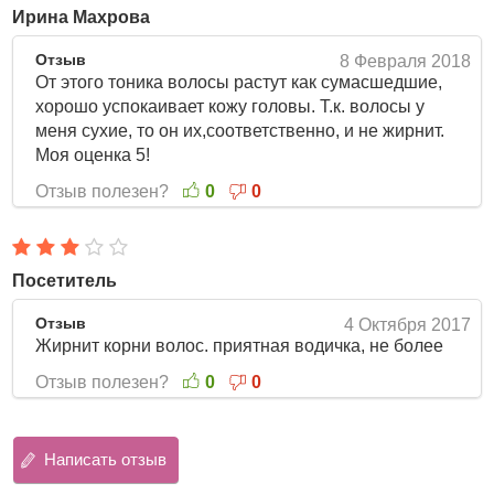
Способ применения
: С небольшого расстояния
Ирина Махрова
распылить тоник и аккуратно промассировать кожу
головы, не смывать. Рекомендуется использовать до 2-3
Отзыв
8 Февраля 2018
раз в день.
От этого тоника волосы растут как сумасшедшие,
хорошо успокаивает кожу головы. Т.к. волосы у
Объём: 120 мл
меня сухие, то он их,соответственно, и не жирнит.
Средства для ухода за волосами и кожей головы от
Моя оценка 5!
La’dor – это профессиональные линии, сочетающие
Отзыв полезен?
0
0
традиции восточной медицины с передовыми
разработками корейских ученых. Прежде всего,
средства Lador предназначены для поврежденных
волос. Инновационная формула средств воссоздает
Посетитель
первоначальную целостность волос, способствует
восстановлению гидролипидной оболочки волосяных
Отзыв
4 Октября 2017
стержней, которая служит естественной защитой
Жирнит корни волос. приятная водичка, не более
здоровых волос.
Отзыв полезен?
0
0
Написать отзыв