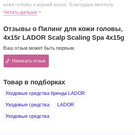
кожи головы и корней волос. Благодаря ментолу
оказывает приятное освежающее действие, помогает
Читать дальше
волосам дольше оставаться чистыми.
Рекомендуется использовать в комплексе с шампунями
Отзывы о Пилинг для кожи головы,
LADOR Anti-Dandruff Shampoo
и
LADOR Triplex Natural
4х15г LADOR Scalp Scaling Spa 4х15g
Shampoo
.
Ваш отзыв может быть первым.
Преимущества
:
очищает от пыли, излишков кожного жира, остатков
Написать отзыв
укладочных средств;
отшелушивает омертвевшие клетки, удаляет
ороговевшие чешуйки;
Товар в подборках
нормализует работу сальных желез, помогает
Уходовые средства бренда LADOR
справиться с перхотью;
улучшает питание и кровоснабжение волосяных
Уходовые средства
LADOR
фолликулов;
освежает и успокаивает чувствительную кожу головы,
Уходовые средства
снимает зуд;
делает волосы сильными, упругими, предупреждает
их ломкость и выпадение.