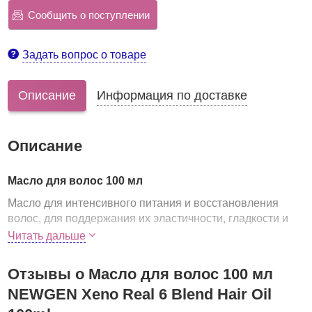
Сообщить о поступлении
Задать вопрос о товаре
Описание
Информация по доставке
Описание
Масло для волос 100 мл
Масло для интенсивного питания и восстановления
волос, для поддержания их эластичности, гладкости и
блеска, а также для защиты от внешних раздражающих
Читать дальше
факторов. Особую пользу масло подарит секущимся
кончикам волос, поможет решить эту проблему.
Отзывы о Масло для волос 100 мл
В составе средства сбалансированное
сочетание 6
NEWGEN Xeno Real 6 Blend Hair Oil
необычных натуральных масел из семян