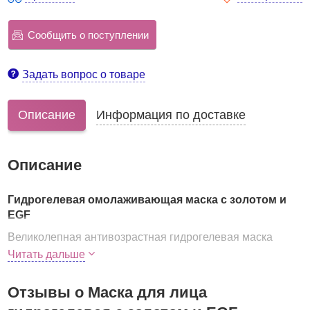
Сообщить о поступлении
Задать вопрос о товаре
Описание
Информация по доставке
Описание
Гидрогелевая омолаживающая маска с золотом и
EGF
Великолепная антивозрастная гидрогелевая маска
запускают физиологические клеточные процессы
:
Читать дальше
ускоряет метаболизм и регенерацию, стимулирует
микроциркуляцию, уменьшает проницаемость стенок
Отзывы о Маска для лица
сосудов, благодаря чему кожа становится упругой и