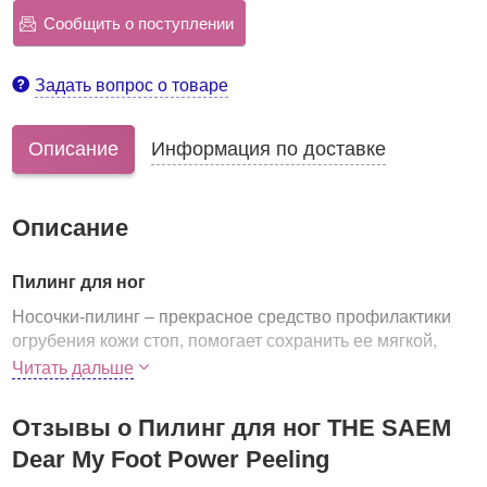
Сообщить о поступлении
Задать вопрос о товаре
Описание
Информация по доставке
Описание
Пилинг для ног
Носочки-пилинг – прекрасное средство профилактики
огрубения кожи стоп, помогает сохранить ее мягкой,
гладкой, нежной. Кроме того, средство позволяет
Читать дальше
значительно улучшить состояние уже сухой и
огрубевшей кожи, вернуть ей гладкость и упругость.
Отзывы о Пилинг для ног THE SAEM
В составе эссенции, которой пропитаны носочки,
Dear My Foot Power Peeling
комплекс мощных компонентов, которые при этом