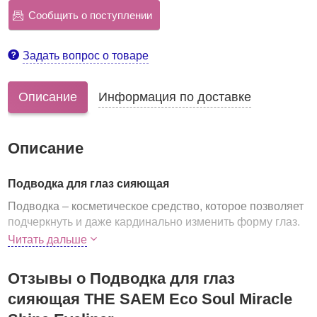
Сообщить о поступлении
Задать вопрос о товаре
Описание
Информация по доставке
Описание
Подводка для глаз сияющая
Подводка – косметическое средство, которое позволяет
подчеркнуть и даже кардинально изменить форму глаз.
Читать дальше
Сияющая подводка от The Saem поможет не только
подчеркнуть форму глаз, но и сделать их яркими и
выразительными
Отзывы о Подводка для глаз
, придать взгляду глубину и
притягательное сияние.
сияющая THE SAEM Eco Soul Miracle
Удобная кисточка позволяет создать ровные линии, а