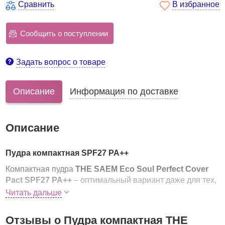
Сравнить
В избранное
Сообщить о поступлении
Задать вопрос о товаре
Описание
Информация по доставке
Описание
Пудра компактная SPF27 PA++
Компактная пудра
THE SAEM Eco Soul Perfect Cover
Pact
SPF27 PA++
– оптимальный вариант даже для тех,
кто имеет сухую и чувствительную кожу, кто раньше не
Читать дальше
использовал пудру, переживая что возникнет
дискомфорт, "тяжесть макияжа", а также из-за боязни
Отзывы о Пудра компактная THE
закупоривания пор.