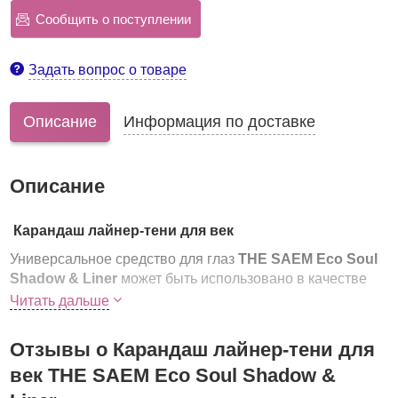
Сообщить о поступлении
Задать вопрос о товаре
Описание
Информация по доставке
Описание
Карандаш лайнер-тени для век
Универсальное средство для глаз
THE SAEM Eco Soul
Shadow & Liner
может быть использовано в качестве
карандаша, лайнера или теней. Благодаря тонкому
Читать дальше
кончику продукт рисует идеально ровные стрелки любой
толщины, а благодаря мягкой текстуре отлично ложится
Отзывы о Карандаш лайнер-тени для
на веко в качестве теней. С ним можно создавать любой
век THE SAEM Eco Soul Shadow &
макияж глаз.