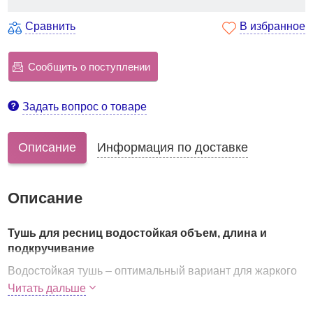
Сравнить
В избранное
Сообщить о поступлении
Задать вопрос о товаре
Описание
Информация по доставке
Описание
Тушь для ресниц водостойкая объем, длина и
подкручивание
Водостойкая тушь – оптимальный вариант для жаркого
лета. Такая тушь позволит вам не волноваться, что в
Читать дальше
самый неподходящий момент тушь вдруг потечет или