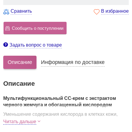
Сравнить
В избранное
Сообщить о поступлении
Задать вопрос о товаре
Описание
Информация по доставке
Описание
Мультифункциональный СС-крем с экстрактом
черного жемчуга и обогащенный кислородом
Уменьшение содержания кислорода в клетках кожи,
которое происходит с возрастом, замедляет обменные
Читать дальше
процессы, активность клеток слабеет, кожа стареет.