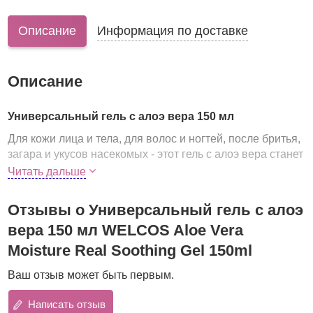
Описание
Информация по доставке
Описание
Универсальный гель с алоэ вера 150 мл
Для кожи лица и тела, для волос и ногтей, после бритья,
загара и укусов насекомых - этот гель с алоэ вера станет
незаменимым помощником для всей семьи. Особенно
Читать дальше
такой гель хорошо брать с собой в отпуск, ведь одно
средство заменит сразу несколько.
Отзывы о Универсальный гель с алоэ
При использовании для лица может применяться
вера 150 мл WELCOS Aloe Vera
для ухода за любым типом кожи:
Moisture Real Soothing Gel 150ml
нормальную кожу гель будет поддерживать в
Ваш отзыв может быть первым.
необходимом тонусе и уберегать от появления
шелушений;
Написать отзыв
сухую кожу мгновенно увлажнит, чувствительную