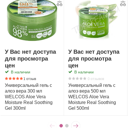
кожи. Кожа становится гладкой и необыкновенно
мягкой.
Помощь при солнечных ожогах.
Нанесите гель на
пораженную область на 15 минут.
Объём: 150 мл
Состав:
Water, Glycerin, Dipropylene Glycol, Polysorbate
20, Aloe Barbadensis Leaf Extract, Triethanolamine,
У Вас нет доступа
У Вас нет доступа
Carbomer, Phenoxyethanol, Chlorphenesin, Acrylates/C10-
для просмотра
для просмотра
30 Alkyl Acrylate Crosspolymer, Allantoin, Disodium EDTA,
цен
цен
Fragrance, Betaine, Butylene Glycol, Althaea Rosea Root
В наличии
В наличии
Extract, Camellia Sinensis Leaf Extract,
1 отзыв
0 отзывов
Ethylhexylglycerin, Disodium EDTA, Phenoxyethanol,
Универсальный гель с
Универсальный гель с
Chlorphenesin, Fragrance.
алоэ вера 300 мл
алоэ вера 500 мл
WELCOS Aloe Vera
WELCOS Aloe Vera
Moisture Real Soothing
Moisture Real Soothing
Gel 300ml
Gel 500ml