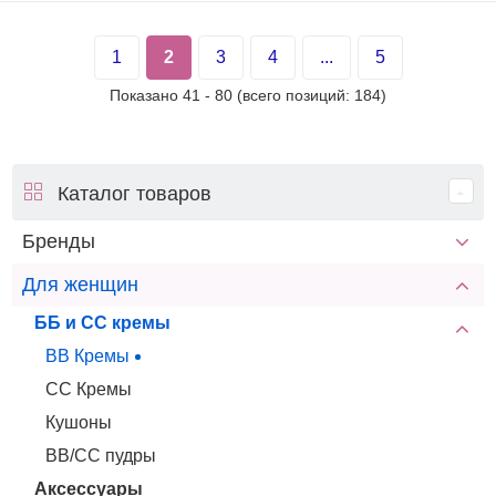
1
2
3
4
...
5
Показано
41
-
80
(всего позиций:
184
)
Каталог товаров
Бренды
Для женщин
ББ и СС кремы
BB Кремы
СС Кремы
Кушоны
BB/CC пудры
Аксессуары