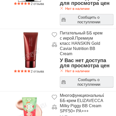
Cream 30ml
для просмотра цен
2 отзыва
Нет в наличии
Сообщить о
поступлении
Питательный ББ крем
с икрой.Премиум
класс HANSKIN Gold
Caviar Nutrition BB
Cream
У Вас нет доступа
для просмотра цен
Нет в наличии
2 отзыва
Сообщить о
поступлении
Многофункциональный
ББ-крем ELIZAVECCA
Milky Piggy BB Cream
SPF50+ PA+++