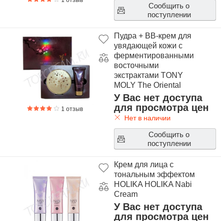
1 отзыв
Сообщить о
поступлении
Пудра + BB-крем для
увядающей кожи с
ферментированными
восточными
экстрактами TONY
MOLY The Oriental
Gyeol Goun Two Way
У Вас нет доступа
Pact Set
для просмотра цен
1 отзыв
Нет в наличии
Сообщить о
поступлении
Крем для лица с
тональным эффектом
HOLIKA HOLIKA Nabi
Cream
У Вас нет доступа
для просмотра цен