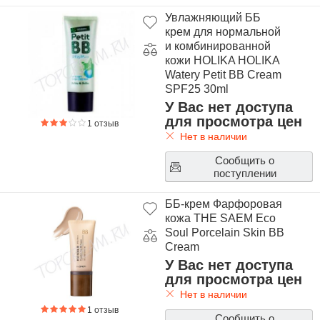
Увлажняющий ББ
крем для нормальной
и комбинированной
кожи HOLIKA HOLIKA
Watery Petit BB Cream
SPF25 30ml
У Вас нет доступа
для просмотра цен
1 отзыв
Нет в наличии
Сообщить о
поступлении
ББ-крем Фарфоровая
кожа THE SAEM Eco
Soul Porcelain Skin BB
Cream
У Вас нет доступа
для просмотра цен
Нет в наличии
1 отзыв
Сообщить о