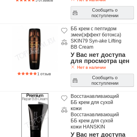
5 отзывов
Сообщить о
поступлении
ББ крем с пептидом
змеи(эффект ботокса)
SKIN79 Syn-ake Lifting
BB Cream
У Вас нет доступа
для просмотра цен
Нет в наличии
1 отзыв
Сообщить о
поступлении
Восстанавливающий
ББ крем для сухой
кожи
Восстанавливающий
ББ крем для сухой
кожи HANSKIN
Premium Repair BB
У Вас нет доступа