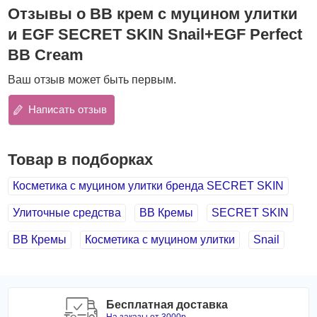
вызывает сухости;
Отзывы о BB крем с муцином улитки
прекрасно маскируя недостатки;
и EGF SECRET SKIN Snail+EGF Perfect
увлажняет и успокаивает кожу, способствует
заживлению воспалений, уменьшает покраснения;
BB Cream
кожа приобретает равномерный тон, становится
Ваш отзыв может быть первым.
мягкая и бархатистая
выпускается в одном универсальном бежевом
Написать отзыв
оттенке.
Основные компоненты:
Муцин улитки
эффективно борется с ранним
Товар в подборках
старением и увяданием кожи, активизирует
Косметика с муцином улитки бренда SECRET SKIN
обновление клеток. Кожа становится упругой и
сияющей.
Улиточные средства
BB Кремы
SECRET SKIN
EGF
стимулирует рост и регенерацию клеток кожи,
улучшает цвет лица, питает кожу, восстанавливает
BB Кремы
Косметика с муцином улитки
Snail
упругость и увеличивает ее защитные свойства,
препятствует проявлению пигментации, снимает
раздражения и покраснения, уменьшает сосудистые
звездочки на лице.
Бесплатная доставка
Экстракт ромашки
имеет антисептические свойства,