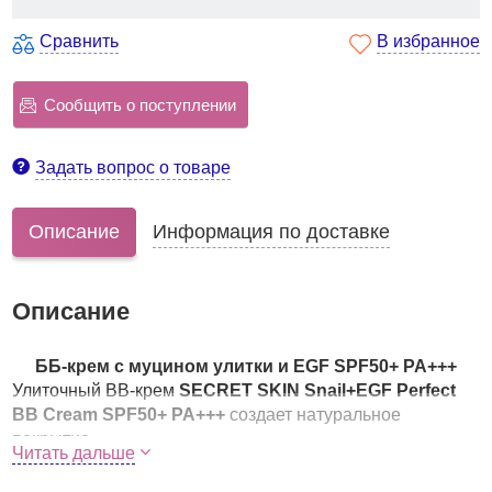
Сравнить
В избранное
Сообщить о поступлении
Задать вопрос о товаре
Описание
Информация по доставке
Описание
ББ-крем с муцином улитки и EGF SPF50+ PA+++
Улиточный BB-крем
SECRET SKIN Snail+EGF Perfect
BB Cream SPF50+ PA+++
создает натуральное
покрытие.
Читать дальше
не жирнит кожу, сужает поры, но при этом не