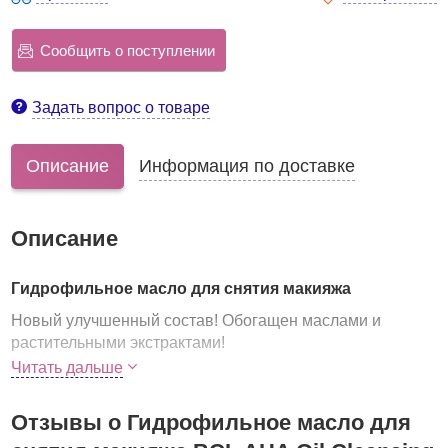
Сообщить о поступлении
Задать вопрос о товаре
Описание
Информация по доставке
Описание
Гидрофильное масло для снятия макияжа
Новый улучшенный состав! Обогащен маслами и
растительными экстрактами!
Читать дальше
Масло
BCL AHA Oil Cleansing Pore Clear
превосходно
удаляет макияж, в том числе и водостойкий; глубоко
очищает поры, оказывает мягкое пилингующее
Отзывы о Гидрофильное масло для
действие, не вызывает ощущения сухости и стянутости,