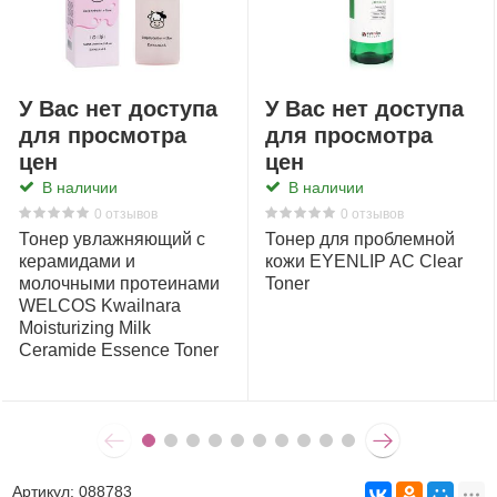
У Вас нет доступа
У Вас нет доступа
для просмотра
для просмотра
цен
цен
В наличии
В наличии
0 отзывов
0 отзывов
Тонер увлажняющий с
Тонер для проблемной
керамидами и
кожи EYENLIP AC Clear
молочными протеинами
Toner
WELCOS Kwailnara
Moisturizing Milk
Ceramide Essence Toner
Артикул:
088783