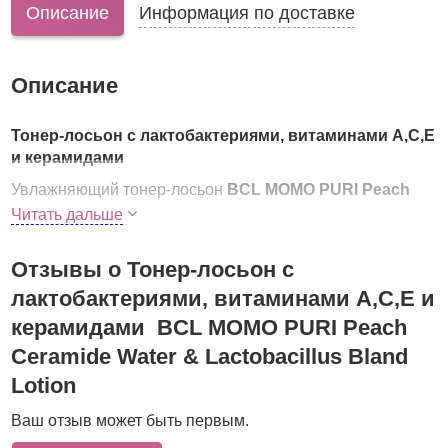
Описание
Информация по доставке
Описание
Тонер-лосьон с лактобактериями, витаминами А,C,E
и керамидами
Увлажняющий тонер-лосьон
BCL MOMO PURI Peach
Ceramide Water & Lactobacillus Bland Lotion
Читать дальше
тонизирует и восстанавливает кожу после умывания.
Пробиотики
Отзывы о Тонер-лосьон с
(320 млрд. лактобактерий)
восстанавливают численность «хороших» бактерий и
лактобактериями, витаминами А,C,E и
гармонию в состоянии кожи, успокаивают раздражения
керамидами BCL MOMO PURI Peach
и покраснения.
Ceramide Water & Lactobacillus Bland
Натуральные керамиды
из розовых персиков,
Lotion
выращенных в Японии, восстанавливают защитные
функции кожи и препятствуют потере влаги.
Ваш отзыв может быть первым.
Витаминный комплекс
А,С,Е. для укрепления и