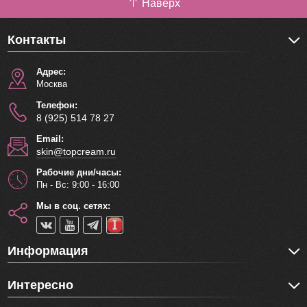
Наверх
полиглицерил - 5 лаурат, феноксиэтанол (<1%),
ароматизатор, цианокобаламин (витамин B12), оксид
Контакты
железа (Cl 77492).
Объем: 200 г
Адрес:
Москва
Телефон:
8 (925) 514 78 27
Email:
skin@topcream.ru
Рабочие дни/часы:
Пн - Вс: 9:00 - 16:00
Мы в соц. сетях:
Информация
Интересно