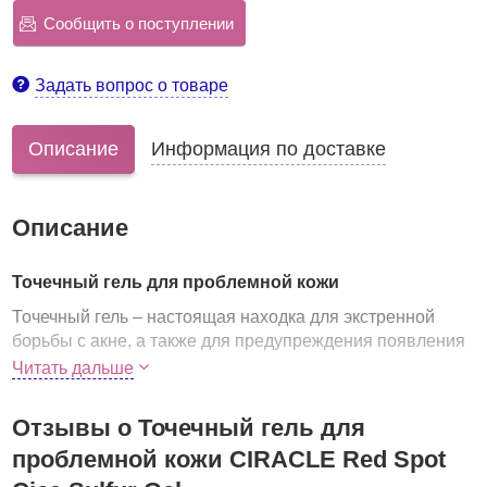
Сообщить о поступлении
Задать вопрос о товаре
Описание
Информация по доставке
Описание
Точечный гель для проблемной кожи
Точечный гель – настоящая находка для экстренной
борьбы с акне, а также для предупреждения появления
пост-акне. Состав средства клинически протестирован и
Читать дальше
одобрен дерматологами.
Преимущества
Отзывы о Точечный гель для
:
проблемной кожи CIRACLE Red Spot
оказывает антисептическое действие,
успокаивает, снимает зуд и болезненность,