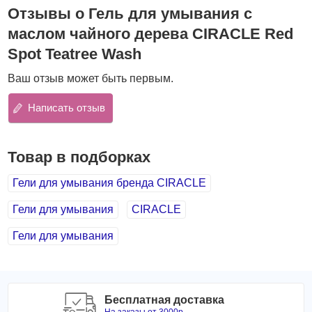
Отзывы о Гель для умывания с
бережно очищает кожу, не провоцируя сухость и
раздражение;
маслом чайного дерева CIRACLE Red
помогает в борьбе с воспалениями;
Spot Teatree Wash
оказывает успокаивающее и заживляющее действие;
нормализует секрецию кожного сала;
Ваш отзыв может быть первым.
содержит мягкие очищающие компоненты и
благоприятный для кожи уровень pH, который
Написать отзыв
защищает кожу во время и после очищения.
Основные компоненты:
Товар в подборках
Салициловая кислота (BHA)
отшелушивает
поверхность кожи, расщепляет скопившийся в порах
Гели для умывания бренда CIRACLE
себум, растворяет сальные пробки и устраняет
чёрные точки.
Гели для умывания
CIRACLE
Масло чайного дерева
имеет высокие
Гели для умывания
противовоспалительные и бактерицидные свойства,
снижает жирность кожи, успокаивает раздражения.
Д-пантенол
обладает противозудным эффектом,
уменьшает раздражение, увлажняет кожу и защищает
липидный барьер.
Бесплатная доставка