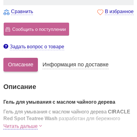
Сравнить
В избранное
Сообщить о поступлении
Задать вопрос о товаре
Описание
Информация по доставке
Описание
Гель для умывания с маслом чайного дерева
Гель для умывания с маслом чайного дерева
CIRACLE
Red Spot Teatree Wash
разработан для бережного
очищения проблемной, раздраженной и чувствительной
Читать дальше
кожи лица.