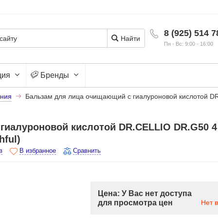
8 (925) 514 7
Найти
Пн - Вс: 9:00 - 16:00
ция
Бренды
ния
Бальзам для лица очищающий с гиалуроновой кислотой DR
иалуроновой кислотой DR.CELLIO DR.G50 4 
ful)
в
В избранное
Сравнить
Цена: У Вас нет доступа
для просмотра цен
Нет 