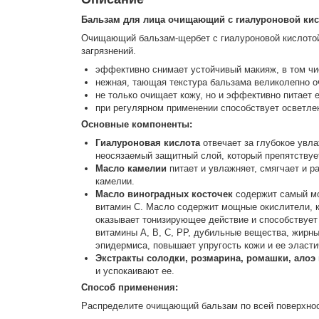
Бальзам для лица очищающий с гиалуроновой ки
Очищающий бальзам-щербет с гиалуроновой кислот
загрязнений.
эффективно снимает устойчивый макияж, в том чи
нежная, тающая текстура бальзама великолепно очи
не только очищает кожу, но и эффективно питает е
при регулярном применении способствует осветле
Основные компоненты:
Гиалуроновая кислота
отвечает за глубокое увла
неосязаемый защитный слой, который препятствуе
Масло камелии
питает и увлажняет, смягчает и р
камелии.
Масло виноградных косточек
содержит самый мо
витамин С. Масло содержит мощные окислители, 
оказывает тонизирующее действие и способствует 
витамины А, В, С, РР, дубильные вещества, жирны
эпидермиса, повышает упругость кожи и ее эласт
Экстракты солодки, розмарина, ромашки, алоэ
и успокаивают ее.
Способ применения:
Распределите очищающий бальзам по всей поверхност