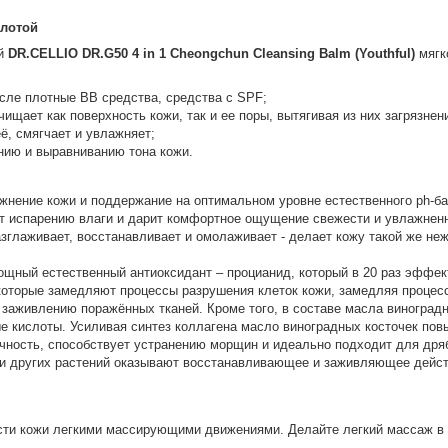
слотой
ой
DR.CELLIO DR.G50 4 in 1 Cheongchun Cleansing Balm (Youthful)
мягк
сле плотные BB средства, средства с SPF;
щает как поверхность кожи, так и ее поры, вытягивая из них загрязнен
ё, смягчает и увлажняет;
нию и выравниванию тона кожи.
жнение кожи и поддержание на оптимальном уровне естественного ph-ба
т испарению влаги и дарит комфортное ощущение свежести и увлажненн
азглаживает, восстанавливает и омолаживает - делает кожу такой же неж
щный естественный антиоксидант – процианид, который в 20 раз эффек
которые замедляют процессы разрушения клеток кожи, замедляя проце
заживлению поражённых тканей. Кроме того, в составе масла виноградн
е кислоты. Усиливая синтез коллагена масло виноградных косточек пов
ичность, способствует устранению морщин и идеально подходит для дря
и других растений оказывают восстанавливающее и заживляющее действ
и кожи легкими массирующими движениями. Делайте легкий массаж в т