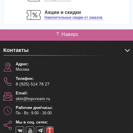
Состав:
Dimethicone, Synthetic Fluorphlogopite, Tridecyl
Trimellitate, Polyglyceryl-2 Triisostearate, Synthetic Wax,
Акции и скидки
Caprylic/Capric Triglyceride, Methyl Methacrylate
Накопительные скидки от заказов.
Crosspolymer, Microcrystalline Wax, Silica, Bis-Diglyceryl
Polyacyladipate-2, Dimethicone Crosspolymer, PEG-10
Dimethicone, Sorbitan Isostearate, Fragrance.
Наверх
Контакты
Адрес:
Москва
Телефон:
8 (925) 514 78 27
Email:
skin@topcream.ru
Рабочие дни/часы:
Пн - Вс: 9:00 - 16:00
Мы в соц. сетях: