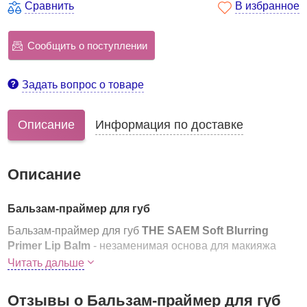
Сравнить
В избранное
Сообщить о поступлении
Задать вопрос о товаре
Описание
Информация по доставке
Описание
Бальзам-праймер для губ
Бальзам-праймер для губ
THE SAEM Soft Blurring
Primer Lip Balm
- незаменимая основа для макияжа
ваших губ.
Читать дальше
выравнивает текстуру, заполняет неровности и
Отзывы о Бальзам-праймер для губ
сглаживает шелушение;