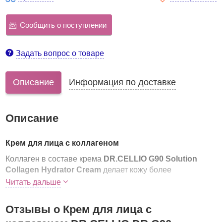
Сообщить о поступлении
Задать вопрос о товаре
Описание
Информация по доставке
Описание
Крем для лица с коллагеном
Коллаген в составе крема
DR.CELLIO G90 Solution
Collagen Hydrator Cream
делает кожу более
увлажненной и эластичной.
Читать дальше
Ниацинамид и аденозин борются с возрастными
признаками старения, осветляют кожу, сохраняют ее
Отзывы о Крем для лица с
яркой и чистой.