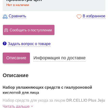
Нет в наличии
Сравнить
В избранное
Сообщить о поступлении
Задать вопрос о товаре
Описание
Информация по доставке
Описание
Набор увлажняющих средств с гиалуроновой
кислотой для лица
Набор средств для ухода за лицом
DR.CELLIO Plus Jeju
Hyaluron Moisturizing 2 Set
включает в себя крем и
Читать дальше