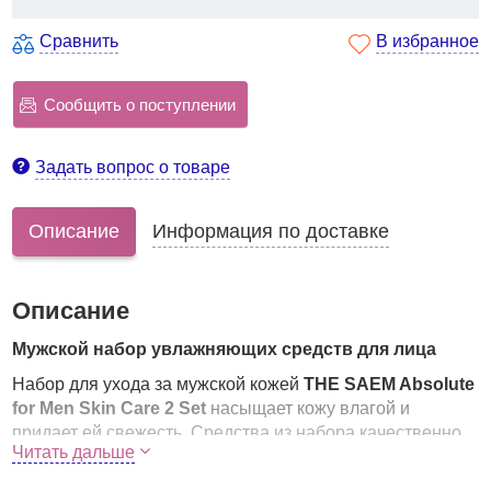
Сравнить
В избранное
Сообщить о поступлении
Задать вопрос о товаре
Описание
Информация по доставке
Описание
Мужской набор увлажняющих средств для лица
Набор для ухода за мужской кожей
THE SAEM Absolute
for Men Skin Care 2 Set
насыщает кожу влагой и
придает ей свежесть. Средства из набора качественно
Читать дальше
заботятся о мужской коже и учитывают ее особенности.