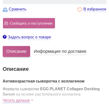
Сравнить
В избранное
Сообщить о поступлении
Задать вопрос о товаре
Описание
Информация по доставке
Описание
Антивозрастная сыворотка с коллагеном
Формула сыворотки
EGG PLANET Collagen Docking
Serum
на основе растительного коллагена
предназначена для интенсивного ухода за лицом.
Читать дальше
образует на коже невидимый защитный слой,