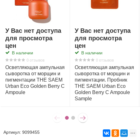
У Вас нет доступа
У Вас нет доступа
для просмотра
для просмотра
цен
цен
В наличии
В наличии
0 отзывов
0 отзывов
Осветляющая ампульная
Осветляющая ампульная
сыворотка от морщин и
сыворотка от морщин и
пигментации THE SAEM
пигментации. Пробник
Urban Eco Golden Berry C
THE SAEM Urban Eco
Ampoule
Golden Berry C Ampoule
Sample
Артикул:
9099455