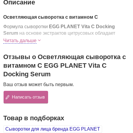
Описание
Осветляющая сыворотка с витамном С
Формула сыворотки
EGG PLANET Vita C Docking
Serum
на основе экстрактов цитрусовых обладает
мощным антиоксидантным и осветляющим действием.
Читать дальше
оздоравливает грубую и сухую кожу;
Отзывы о Осветляющая сыворотка с
увлажняет кожу и насыщает ее витаминами;
защищает от внешних негативных воздействий;
витамном С EGG PLANET Vita C
устраняет сухость и шелушения;
Docking Serum
борется с тусклостью и нежелательной пигментацией;
осветляет и разглаживает кожу;
Ваш отзыв может быть первым.
делает кожу свежей и сияющей.
Основные компоненты:
Написать отзыв
Витамин С (аскорбиновая кислота)
является
мощным антиоксидантом, он осветляет кожу, придает
Товар в подборках
сияние. Запускает синтез коллагена и эластина, тем
самым омолаживает кожу.
Сыворотки для лица бренда EGG PLANET
Ниацинамид
нормализует обменные межклеточные