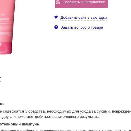
Сообщить о поступлении
Добавить сайт в закладки
Задать вопрос о товаре
е
ос
е содержатся 3 средства, необходимых для ухода за сухими, поврежде
 друга и помогают добиться великолепного результата.
протеиновый шампунь
 бережно и эффективно очищает волосы и кожу головы, увлажняет их, 