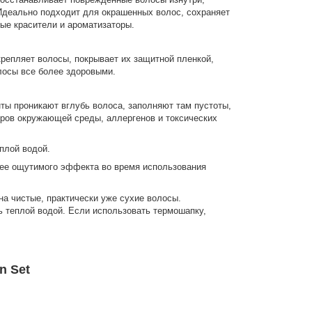
Идеально подходит для окрашенных волос, сохраняет
ые красители и ароматизаторы.
репляет волосы, покрывает их защитной пленкой,
лосы все более здоровыми.
ты проникают вглубь волоса, заполняют там пустоты,
ров окружающей среды, аллергенов и токсических
плой водой.
олее ощутимого эффекта во время использования
 на чистые, практически уже сухие волосы.
 теплой водой. Если использовать термошапку,
n Set