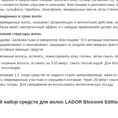
 становятся более упругими и сильными, блестящими и шелковистыми. 
оны, сульфаты, парабены, бензофенон, минеральные масла, искусственн
режденных и сухих волос
режденных волос, оказывает увлажняющее и питательное действие, ук
 Маска имеет накопительный эффект и с каждым применением делает во
новления структуры волос
дкими, шелковистыми и невероятно блестящими. Его активные компонен
оздоравливают и омолаживают, защищают от воздействия вредных факто
рессивных моющих средств.
 влажные волосы, вспенить, помассировать кожу головы, затем смыть тё
е влажные волосы, оставить на 3-10 минут, смыть тёплой водой. Для б
 полотенцем.
ропорции 1:1, когда средство из жидкого станет кремообразным, нанести
ть поврежденным участкам и секущимся кончикам. Через 20 минут смыть
кожу головы. Для смешивания не использовать металлическую посуду.
набор средств для волос LADOR Blossom Editio