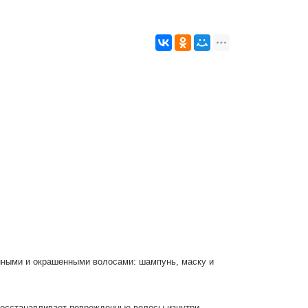
нными и окрашенными волосами: шампунь, маску и
восстанавливает поврежденные волосы изнутри,