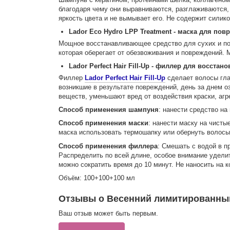
благодаря чему они выравниваются, разглаживаются,
яркость цвета и не вымывает его. Не содержит силик
Lador Eco Hydro LPP Treatment - маска для пов
Мощное восстанавливающее средство для сухих и пов
которая оберегает от обезвоживания и повреждений.
Lador Perfect Hair Fill-Up - филлер для восста
Филлер
Lador Perfect Hair Fill-Up
сделает волосы гла
возникшие в результате повреждений, день за днем 
веществ, уменьшают вред от воздействия краски, аг
Способ применения шампуня
: нанести средство на
Способ применения маски
: нанести маску на чисты
маска использовать термошапку или обернуть волосы
Способ применения филлера
: Смешать с водой в п
Распределить по всей длине, особое внимание удели
можно сократить время до 10 минут. Не наносить на 
Объём: 100+100+100 мл
Отзывы о Весенний лимитированный 
Ваш отзыв может быть первым.