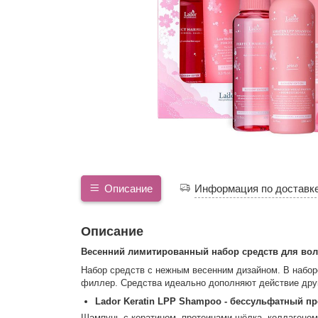
Описание
Информация по доставк
Описание
Весенний лимитированный набор средств для вол
Набор средств с нежным весенним дизайном. В набор
филлер. Средства идеально дополняют действие друг
Lador Keratin LPP Shampoo - бессульфатный 
Шампунь с кератином, протеинами шёлка, коллагеном