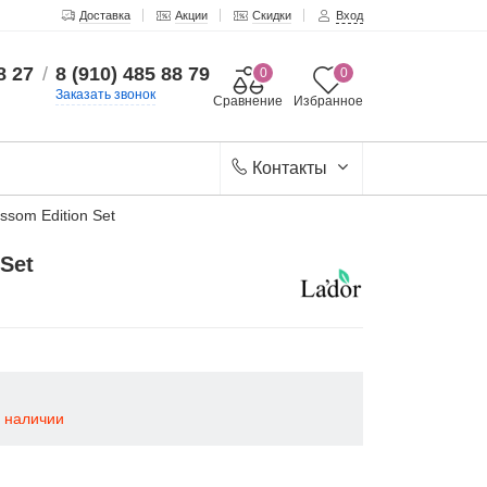
Доставка
Акции
Скидки
Вход
8 27
/
8 (910) 485 88 79
0
0
Заказать звонок
Сравнение
Избранное
Контакты
som Edition Set
Set
в наличии