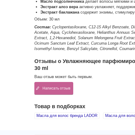
Масло подсолнечника
делает волосы мягкими и ш
Экстракт алоэ вера
активно увлажняет, поддержи
Экстракт баклажана
содержит энзимы, стимулирую
Объем: 30 мл
Состав:
Cyclopentasiloxane, C12-15 Alkyl Benzoate, Di
Acetate, Aqua, Cyclohexasiloxane, Helianthus Annuus Seed
Extract, 1,2-Hexanediol, Solanum Melongena Fruit Extrac
Ocimum Sanctum Leaf Extract, Curcuma Longa Root Extract,
Isomethyl Ionone, Benzyl Salicylate, Citronellol, Coumari
Отзывы о Увлажняющее парфюмирован
30 ml
Ваш отзыв может быть первым.
Написать отзыв
Товар в подборках
Масла для волос бренда LADOR
Масла для вол