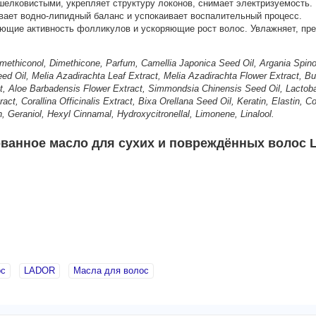
елковистыми, укрепляет структуру локонов, снимает электризуемость.
вает водно-липидный баланс и успокаивает воспалительный процесс.
щие активность фолликулов и ускоряющие рост волос. Увлажняет, пре
methiconol, Dimethicone, Parfum, Camellia Japonica Seed Oil, Argania Spino
 Oil, Melia Azadirachta Leaf Extract, Melia Azadirachta Flower Extract, Buty
t, Aloe Barbadensis Flower Extract, Simmondsia Chinensis Seed Oil, Lactoba
 Corallina Officinalis Extract, Bixa Orellana Seed Oil, Keratin, Elastin, Co
n, Geraniol, Hexyl Cinnamal, Hydroxycitronellal, Limonene, Linalool.
ное масло для сухих и повреждённых волос LAD
ос
LADOR
Масла для волос