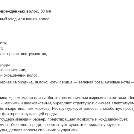
вреждённых волос, 30 мл
ный уход для ваших волос.
сть;
т;
 и горячих инструментов;
среды;
шелковистыми;
 и окрашенных волос.
чёрная смородина, яблоко; ноты сердца — зелёная роза; базовые ноты —
мина E, чем масло оливы, богато незаменимыми жирными кислотами. По
ы мягкими и шелковистыми, укрепляет структуру и снимает электризуем
ета-каротина, чем морковь. Реструктурирует волосы, способствует росту
х факторов окружающей среды.
лагоудерживающий барьер, предотвращает ломкость и кондиционирует.
ины. Укрепляет пряди, препятствует сухости и придаёт упругость.
улы, делает волосы сильными и упругими.