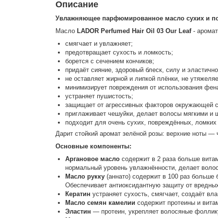
Описание
Увлажняющее парфюмированное масло сухих и по
Масло
LADOR Perfumed Hair Oil 03 Our Leaf
- аромат
смягчает и увлажняет;
предотвращает сухость и ломкость;
борется с сечением кончиков;
придаёт сияние, здоровый блеск, силу и эластично
не оставляет жирной и липкой плёнки, не утяжеляе
минимизирует повреждения от использования фена
устраняет пушистость;
защищает от агрессивных факторов окружающей 
приглаживает чешуйки, делает волосы мягкими и 
подходит для очень сухих, повреждённых, ломких
Дарит стойкий аромат зелёной розы: верхние ноты — 
Основные компоненты:
Аргановое масло
содержит в 2 раза больше вита
нормальный уровень увлажнённости, делает волос
Масло рукку
(аннато) содержит в 100 раз больше б
Обеспечивает антиоксидантную защиту от вредны
Кератин
устраняет сухость, смягчает, создаёт в
Масло семян камелии
содержит протеины и витам
Эластин
— протеин, укрепляет волосяные фоллик