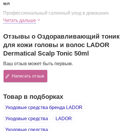
мл
Профессиональный салонный уход в домашних
условиях. Натуральный тоник предназначен для
Читать дальше
оздоровления кожи головы и волос. Рекомендуется
для
чувствительной кожи и ослабленных волос
.
Отзывы о Оздоравливающий тоник
Применение тоника успокаивает кожу головы,
для кожи головы и волос LADOR
увлажняет и питает ее, улучшает кровообращение,
Dermatical Scalp Tonic 50ml
укрепляет волосяные луковицы, благодаря чему волосы
становятся более сильными, предупреждается их
Ваш отзыв может быть первым.
выпадение. Сами волосы также оздоравливаются,
разглаживаются, становятся упругими и эластичными.
Написать отзыв
В составе тоника натуральные
экстракты женьшеня,
алоэ вера и зеленого чая
, которые оказывают
Товар в подборках
увлажняющее, успокаивающее и
противовоспалительное действие, устраняют перхоть и
Уходовые средства бренда LADOR
зуд, а также оказывают мощное антиоксидантное
действие, предупреждают преждевременное старение
Уходовые средства
LADOR
волос.
Уходовые средства