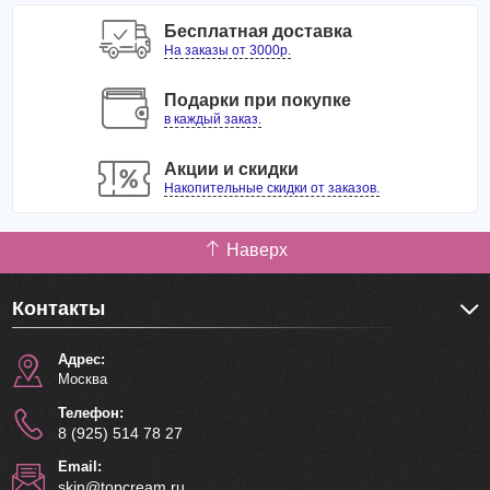
Бесплатная доставка
На заказы от 3000р.
Подарки при покупке
в каждый заказ.
Акции и скидки
Накопительные скидки от заказов.
Наверх
Контакты
Адрес:
Москва
Телефон:
8 (925) 514 78 27
Email:
skin@topcream.ru