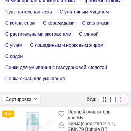
Комбинированная-жирная кожа
Проблемная кожа
Чувствительная кожа
С улиточным муцином
С коллагеном
С керамидами
С кислотами
С растительными экстрактами
С глиной
С углем
С лошадиным и норковым жиром
С содой
Пенки для умывания с гиалуроновой кислотой
Пенка-скраб для умывания
Вид:
Сортировка
Пенный очиститель
Хит
для ББ
крема(средство 2-в-1)
SKIN79 Bubble BB