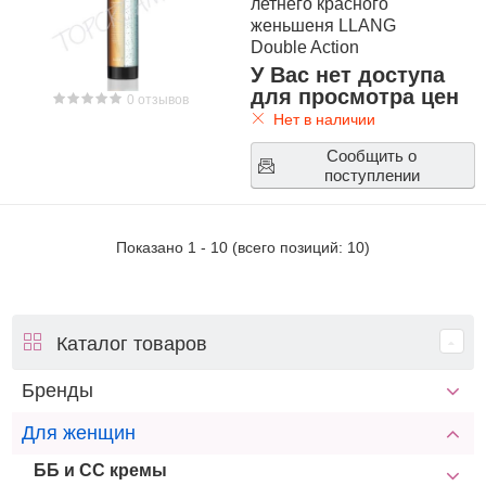
летнего красного
женьшеня LLANG
Double Action
Cleansing Program
У Вас нет доступа
для просмотра цен
0 отзывов
Нет в наличии
Сообщить о
поступлении
Показано
1
-
10
(всего позиций:
10
)
Каталог товаров
Бренды
Для женщин
ББ и СС кремы