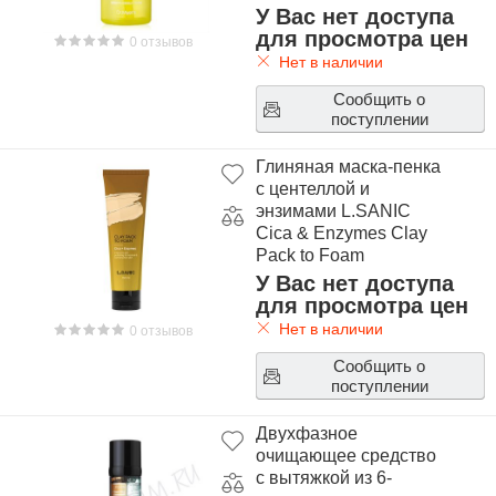
Dr.Myer's Botanic
У Вас нет доступа
Liquid Cleanser
для просмотра цен
0 отзывов
Нет в наличии
Сообщить о
поступлении
Глиняная маска-пенка
с центеллой и
энзимами L.SANIC
Cica & Enzymes Clay
Pack to Foam
У Вас нет доступа
для просмотра цен
Нет в наличии
0 отзывов
Сообщить о
поступлении
Двухфазное
очищающее средство
с вытяжкой из 6-