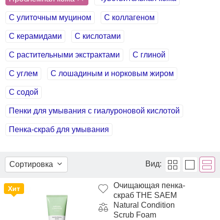
С улиточным муцином
С коллагеном
С керамидами
С кислотами
С растительными экстрактами
С глиной
С углем
С лошадиным и норковым жиром
С содой
Пенки для умывания с гиалуроновой кислотой
Пенка-скраб для умывания
Вид:
Сортировка
Очищающая пенка-
Хит
скраб THE SAEM
Natural Condition
Scrub Foam