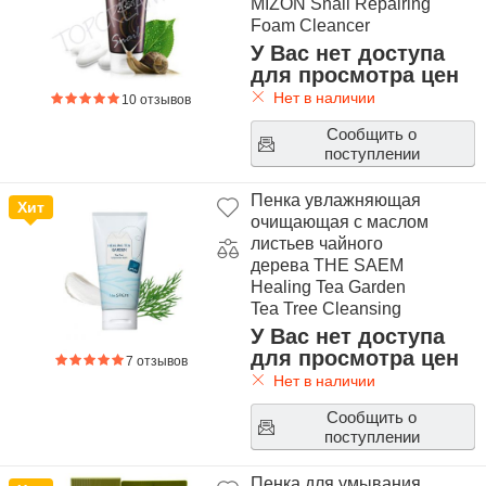
MIZON Snail Repairing
Foam Cleancer
У Вас нет доступа
для просмотра цен
Нет в наличии
10 отзывов
Сообщить о
поступлении
Пенка увлажняющая
Хит
очищающая с маслом
листьев чайного
дерева THE SAEM
Healing Tea Garden
Tea Tree Cleansing
Foam
У Вас нет доступа
для просмотра цен
7 отзывов
Нет в наличии
Сообщить о
поступлении
Пенка для умывания