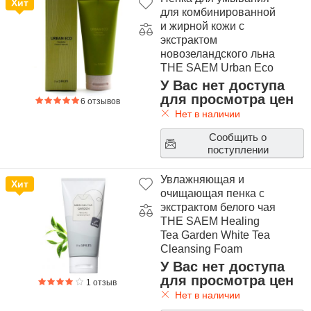
Хит
для комбинированной
и жирной кожи с
экстрактом
новозеландского льна
THE SAEM Urban Eco
Harakeke Foam
У Вас нет доступа
Cleanser
для просмотра цен
6 отзывов
Нет в наличии
Сообщить о
поступлении
Увлажняющая и
Хит
очищающая пенка с
экстрактом белого чая
THE SAEM Healing
Tea Garden White Tea
Cleansing Foam
У Вас нет доступа
для просмотра цен
1 отзыв
Нет в наличии