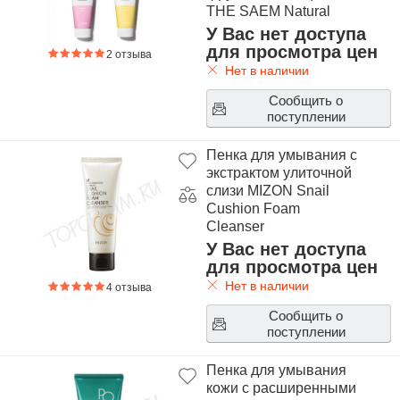
THE SAEM Natural
Condition Cleansing
У Вас нет доступа
Foam
для просмотра цен
2 отзыва
Нет в наличии
Сообщить о
поступлении
Пенка для умывания с
экстрактом улиточной
слизи MIZON Snail
Cushion Foam
Cleanser
У Вас нет доступа
для просмотра цен
Нет в наличии
4 отзыва
Сообщить о
поступлении
Пенка для умывания
кожи с расширенными