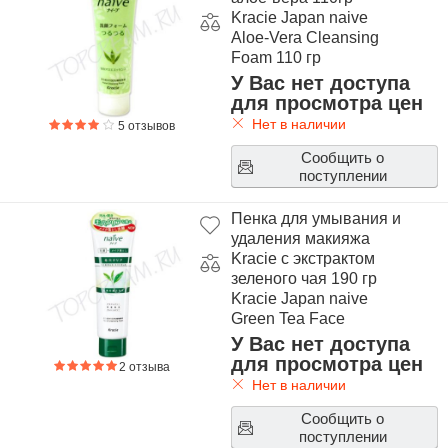
Kracie Japan naive
Aloe-Vera Cleansing
Foam 110 гр
У Вас нет доступа
для просмотра цен
Нет в наличии
5 отзывов
Сообщить о
поступлении
Пенка для умывания и
удаления макияжа
Kracie c экстрактом
зеленого чая 190 гр
Kracie Japan naive
Green Tea Face
Cleansing Foam 190 гр
У Вас нет доступа
для просмотра цен
2 отзыва
Нет в наличии
Сообщить о
поступлении