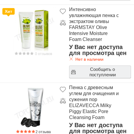
Интенсивно
Хит
увлажняющая пенка с
экстрактом оливы
FARMSTAY Olive
Intensive Moisture
Foam Cleanser
У Вас нет доступа
для просмотра цен
0 отзывов
Нет в наличии
Сообщить о
поступлении
Пенка с древесным
углем для очищения и
сужения пор
ELIZAVECCA Milky
Piggy Elastic Pore
Cleansing Foam
У Вас нет доступа
для просмотра цен
2 отзыва