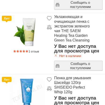
Сообщить о
поступлении
Увлажняющая и
Хит
очищающая пенка с
экстрактом зеленого
чая THE SAEM
Healing Tea Garden
Green Tea Cleansing
Foam
У Вас нет доступа
для просмотра цен
1 отзыв
Нет в наличии
Сообщить о
поступлении
Пенка для умывания
Хит
Шисейдо 120гр
SHISEIDO Perfect
Whip 120g
У Вас нет доступа
для просмотра цен