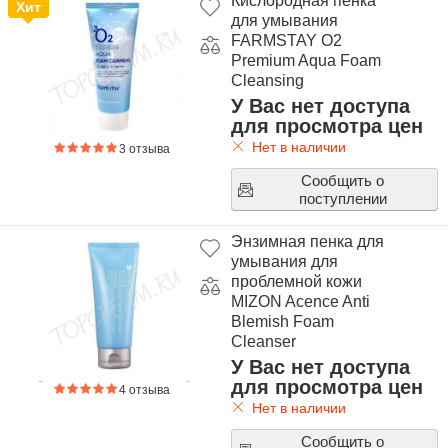
Кислородная пенка
Хит
для умывания
FARMSTAY O2
Premium Aqua Foam
Cleansing
У Вас нет доступа
для просмотра цен
Нет в наличии
3 отзыва
Сообщить о
поступлении
Энзимная пенка для
умывания для
проблемной кожи
MIZON Acence Anti
Blemish Foam
Cleanser
У Вас нет доступа
для просмотра цен
4 отзыва
Нет в наличии
Сообщить о