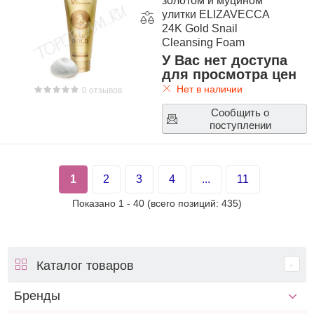
золотом и муцином
улитки ELIZAVECCA
24K Gold Snail
Cleansing Foam
У Вас нет доступа
для просмотра цен
Нет в наличии
0 отзывов
Сообщить о
поступлении
1
2
3
4
...
11
Показано
1
-
40
(всего позиций:
435
)
Каталог товаров
Бренды