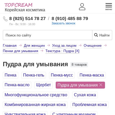
Корейская косметика
8 (925) 514 78 27
/
8 (910) 485 88 79
Заказать звонок
Пн - Вс: 9:00 - 16:00
Найти
Главная
Для женщин
Уход за лицом
Очищение
Пенки для умывания
Текстура : Пудра [X]
Пудра для умывания
8 товаров
Пенка
Пенка-гель
Пенка-мусс
Пенка-маска
Пенка-масло
Щербет
Пудра для умывания
Многофункциональное средство
Сухая кожа
Комбинированная-жирная кожа
Проблемная кожа
Чувствительная кожа
С улиточным муцином