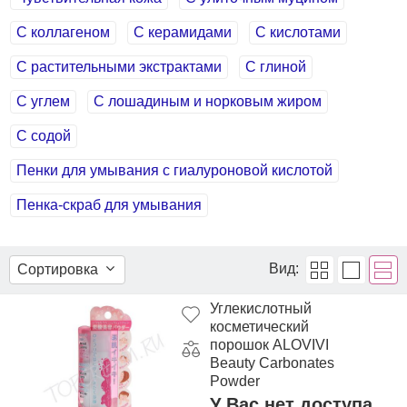
С коллагеном
С керамидами
С кислотами
С растительными экстрактами
С глиной
С углем
С лошадиным и норковым жиром
С содой
Пенки для умывания с гиалуроновой кислотой
Пенка-скраб для умывания
Вид:
Сортировка
Углекислотный
косметический
порошок ALOVIVI
Beauty Carbonates
Powder
У Вас нет доступа