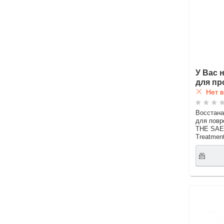
У Вас 
для пр
Нет в
Восстан
для повр
THE SAEM
Treatment