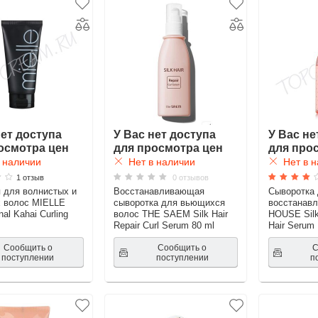
нет доступа
У Вас нет доступа
У Вас не
осмотра цен
для просмотра цен
для про
 наличии
Нет в наличии
Нет в н
1 отзыв
0 отзывов
 для волнистых и
Восстанавливающая
Сыворотка 
 волос MIELLE
сыворотка для вьющихся
восстанав
nal Kahai Curling
волос THE SAEM Silk Hair
HOUSE Silk
Repair Curl Serum 80 ml
Hair Serum
Сообщить о
Сообщить о
С
поступлении
поступлении
п