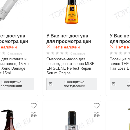
нет доступа
У Вас нет доступа
У Вас не
осмотра цен
для просмотра цен
для про
 наличии
Нет в наличии
Нет в н
0 отзывов
0 отзывов
 для питания и
Сыворотка-масло для
Эссенция п
ия волос, 15 мл
поврежденных волос MISE
волос THE 
Xeno Damage
EN SCENE Perfect Repair
Hair Loss 
t 15ml
Serum Original
Сообщить о
Сообщить о
С
поступлении
поступлении
п