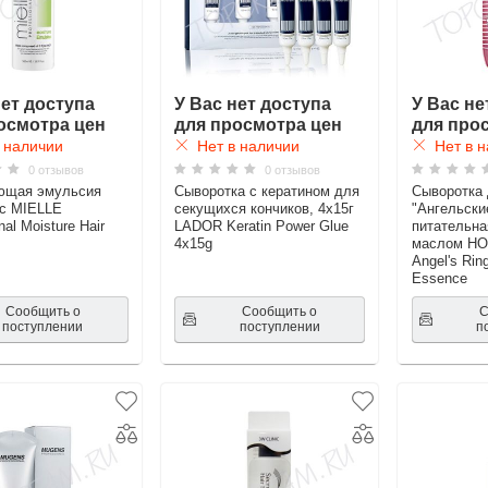
нет доступа
У Вас нет доступа
У Вас не
осмотра цен
для просмотра цен
для про
 наличии
Нет в наличии
Нет в н
0 отзывов
0 отзывов
ющая эмульсия
Сыворотка с кератином для
Сыворотка 
с MIELLE
секущихся кончиков, 4х15г
"Ангельски
nal Moisture Hair
LADOR Keratin Power Glue
питательна
4х15g
маслом HO
Angel's Rin
Essence
Сообщить о
Сообщить о
С
поступлении
поступлении
п