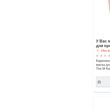
У Вас 
для пр
Нет в
Кератино
маска д
The M Ker