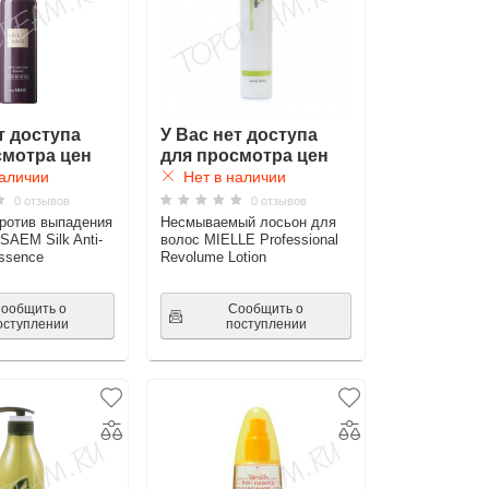
т доступа
У Вас нет доступа
смотра цен
для просмотра цен
аличии
Нет в наличии
0 отзывов
0 отзывов
ротив выпадения
Несмываемый лосьон для
SAEM Silk Anti-
волос MIELLE Professional
Essence
Revolume Lotion
ообщить о
Сообщить о
оступлении
поступлении