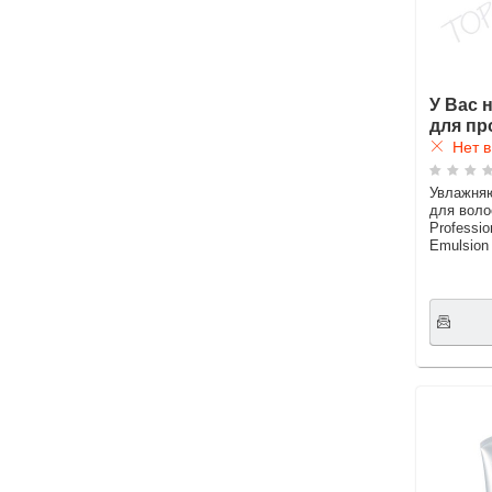
У Вас 
для пр
Нет в
Увлажня
для воло
Professio
Emulsion