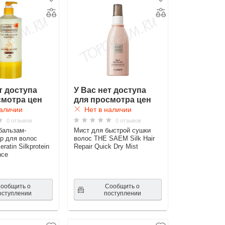
т доступа
У Вас нет доступа
смотра цен
для просмотра цен
аличии
Нет в наличии
0 отзывов
0 отзывов
бальзам-
Мист для быстрой сушки
р для волос
волос THE SAEM Silk Hair
atin Silkprotein
Repair Quick Dry Mist
nce
ообщить о
Сообщить о
оступлении
поступлении