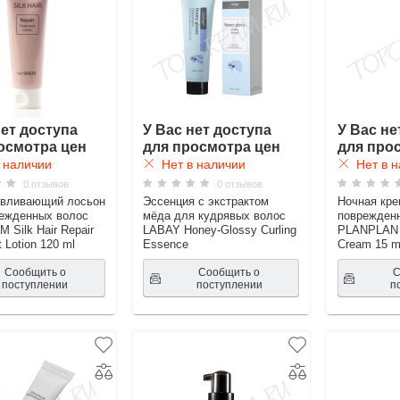
нет доступа
У Вас нет доступа
У Вас не
осмотра цен
для просмотра цен
для про
 наличии
Нет в наличии
Нет в н
0 отзывов
0 отзывов
авливающий лосьон
Эссенция с экстрактом
Ночная кре
ежденных волос
мёда для кудрявых волос
поврежденн
 Silk Hair Repair
LABAY Honey-Glossy Curling
PLANPLAN M
 Lotion 120 ml
Essence
Cream 15 m
Сообщить о
Сообщить о
С
поступлении
поступлении
п