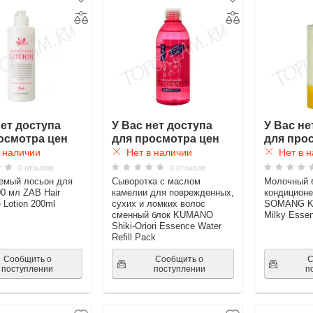
нет доступа
У Вас нет доступа
У Вас не
осмотра цен
для просмотра цен
для про
 наличии
Нет в наличии
Нет в н
0 отзывов
0 отзывов
емый лосьон для
Сыворотка с маслом
Молочный 
00 мл ZAB Hair
камелии для поврежденных,
кондиционе
 Lotion 200ml
сухих и ломких волос
SOMANG Ker
сменный блок KUMANO
Milky Esse
Shiki-Oriori Essence Water
Refill Pack
Сообщить о
Сообщить о
С
поступлении
поступлении
п