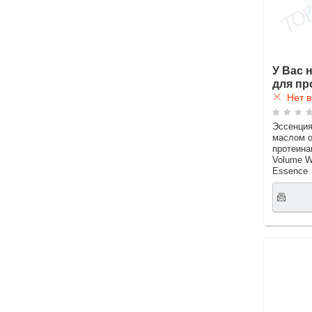
У Вас 
для пр
Нет в
Эссенция
маслом 
протеин
Volume We
Essence