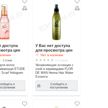
т доступа
У Вас нет доступа
смотра цен
для просмотра цен
аличии
Нет в наличии
1 отзыв
0 отзывов
для волос
Увлажняющая эссенция с
ливающая ETUDE
хной и керамидами FLOR
 Scarf Hologram
DE MAN Henna Hair Water
Essence
ообщить о
Сообщить о
оступлении
поступлении