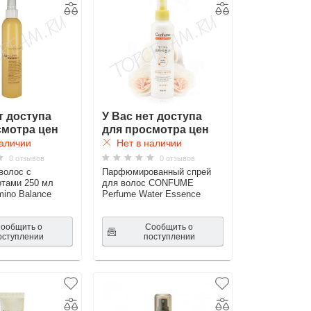
т доступа
У Вас нет доступа
смотра цен
для просмотра цен
аличии
Нет в наличии
0 отзывов
0 отзывов
волос с
Парфюмированный спрей
тами 250 мл
для волос CONFUME
mino Balance
Perfume Water Essence
ообщить о
Сообщить о
оступлении
поступлении