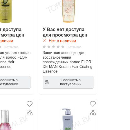
т доступа
У Вас нет доступа
смотра цен
для просмотра цен
аличии
Нет в наличии
0 отзывов
0 отзывов
ая увлажняющая
Защитная эссенция для
для волос FLOR
восстановления
na Hair
поврежденных волос FLOR
ssence
DE MAN Keratin Hair Coating
Essence
ообщить о
Сообщить о
оступлении
поступлении