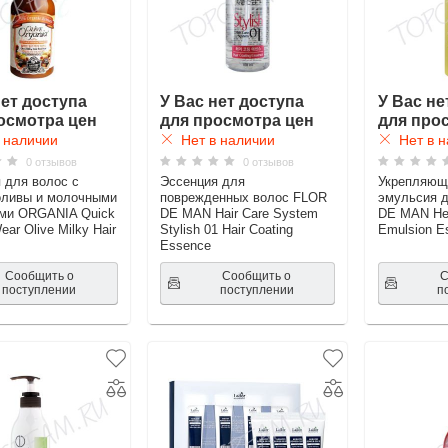
нет доступа
У Вас нет доступа
У Вас не
осмотра цен
для просмотра цен
для про
 наличии
Нет в наличии
Нет в н
0 отзывов
0 отзывов
 для волос с
Эссенция для
Укрепляющ
оливы и молочными
поврежденных волос FLOR
эмульсия 
ами ORGANIA Quick
DE MAN Hair Care System
DE MAN Hen
ar Olive Milky Hair
Stylish 01 Hair Coating
Emulsion E
Essence
Сообщить о
Сообщить о
С
поступлении
поступлении
п