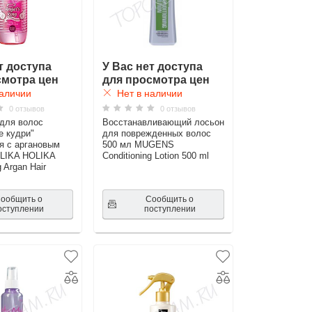
т доступа
У Вас нет доступа
смотра цен
для просмотра цен
аличии
Нет в наличии
0 отзывов
0 отзывов
для волос
Восстанавливающий лосьон
е кудри"
для поврежденных волос
я с аргановым
500 мл MUGENS
LIKA HOLIKA
Conditioning Lotion 500 ml
g Argan Hair
ообщить о
Сообщить о
оступлении
поступлении