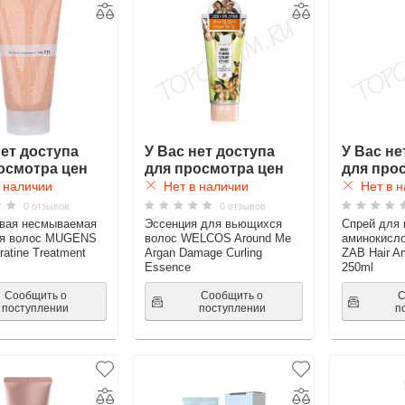
нет доступа
У Вас нет доступа
У Вас не
осмотра цен
для просмотра цен
для про
 наличии
Нет в наличии
Нет в н
0 отзывов
0 отзывов
вая несмываемая
Эссенция для вьющихся
Спрей для 
ля волос MUGENS
волос WELCOS Around Me
аминокисло
atine Treatment
Argan Damage Curling
ZAB Hair A
Essence
250ml
Сообщить о
Сообщить о
С
поступлении
поступлении
п