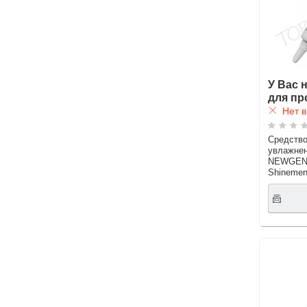
У Вас 
для пр
Нет в
Средство
увлажнен
NEWGEN 
Shinemen