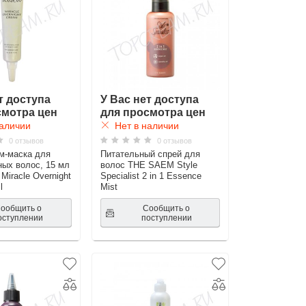
т доступа
У Вас нет доступа
смотра цен
для просмотра цен
аличии
Нет в наличии
0 отзывов
0 отзывов
м-маска для
Питательный спрей для
ых волос, 15 мл
волос THE SAEM Style
iracle Overnight
Specialist 2 in 1 Essence
l
Mist
ообщить о
Сообщить о
оступлении
поступлении