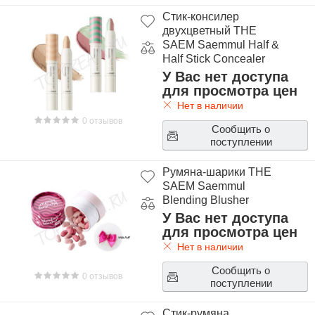
Стик-консилер
двухцветный THE
SAEM Saemmul Half &
Half Stick Concealer
У Вас нет доступа
для просмотра цен
Нет в наличии
0 отзывов
Сообщить о
поступлении
Румяна-шарики THE
SAEM Saemmul
Blending Blusher
У Вас нет доступа
для просмотра цен
Нет в наличии
Сообщить о
0 отзывов
поступлении
Стик-румяна