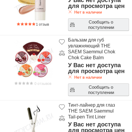
У Вас нет доступа
для просмотра цен
Нет в наличии
Сообщить о
1 отзыв
поступлении
Бальзам для губ
увлажняющий THE
SAEM Saemmul Chok
Chok Cake Balm
У Вас нет доступа
для просмотра цен
Нет в наличии
0 отзывов
Сообщить о
поступлении
Тинт-лайнер для глаз
THE SAEM Saemmul
Tail-pen Tint Liner
У Вас нет доступа
для просмотра цен