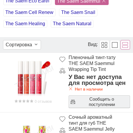
The Saem Eco Earth
The Saem Saemmul
The Saem Cell Renew
The Saem Snail
The Saem Healing
The Saem Natural
Вид:
Сортировка
Пленочный тинт-тату
THE SAEM Saemmul
Wrapping Tip Tint
У Вас нет доступа
для просмотра цен
Нет в наличии
Сообщить о
0 отзывов
поступлении
Сочный ароматный
тинт для губ THE
SAEM Saemmul Jelly