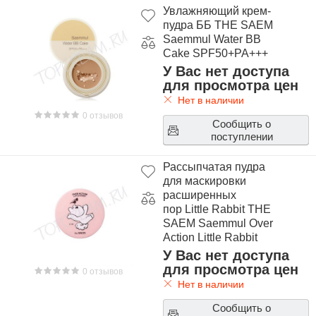
Увлажняющий крем-
пудра ББ THE SAEM
Saemmul Water BB
Cake SPF50+PA+++
У Вас нет доступа
для просмотра цен
Нет в наличии
0 отзывов
Сообщить о
поступлении
Рассыпчатая пудра
для маскировки
расширенных
пор Little Rabbit THE
SAEM Saemmul Over
Action Little Rabbit
Edition Perfect Pore
У Вас нет доступа
Powder
для просмотра цен
0 отзывов
Нет в наличии
Сообщить о