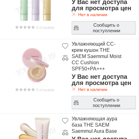
У Вас нет доступа
для просмотра цен
Нет в наличии
Сообщить о
0 отзывов
поступлении
Увлажняющий СС-
крем кушон THE
SAEM Saemmul Moist
CC Cushion
SPF50+PA+++
У Вас нет доступа
для просмотра цен
Нет в наличии
0 отзывов
Сообщить о
поступлении
Увлажняющая аура
база THE SAEM
Saemmul Aura Base