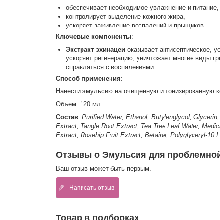
обеспечивает необходимое увлажнение и питание,
контролирует выделение кожного жира,
ускоряет заживление воспалений и прыщиков.
Ключевые компоненты
:
Экстракт эхинацеи
оказывает антисептическое, у
ускоряет регенерацию, уничтожает многие виды г
справляться с воспалениями.
Способ применения
:
Нанести эмульсию на очищенную и тонизированную 
Объем: 120 мл
Состав
:
Purified Water, Ethanol, Butylenglycol, Glyceri
Extract, Tangle Root Extract, Tea Tree Leaf Water, Medic
Extract, Rosehip Fruit Extract, Betaine, Polyglyceryl-10 L
Отзывы о Эмульсия для проблемной 
Ваш отзыв может быть первым.
Написать отзыв
Товар в подборках