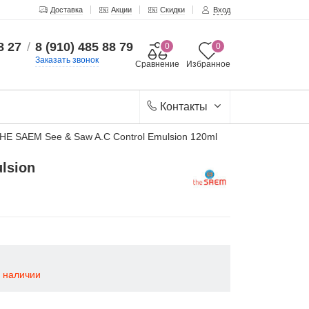
Доставка
Акции
Скидки
Вход
8 27
/
8 (910) 485 88 79
0
0
Заказать звонок
Сравнение
Избранное
Контакты
HE SAEM See & Saw A.C Control Emulsion 120ml
lsion
в наличии