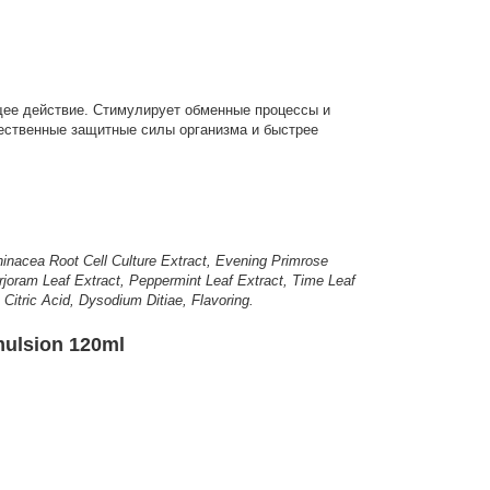
щее действие. Стимулирует обменные процессы и
тественные защитные силы организма и быстрее
hinacea Root Cell Culture Extract, Evening Primrose
rjoram Leaf Extract, Peppermint Leaf Extract, Time Leaf
 Citric Acid, Dysodium Ditiae, Flavoring.
ulsion 120ml