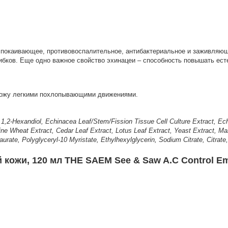
спокаивающее, противовоспалительное, антибактериальное и заживляю
рибков. Еще одно важное свойство эхинацеи – способность повышать ес
кожу легкими похлопывающими движениями.
n, 1,2-Hexandiol, Echinacea Leaf/Stem/Fission Tissue Cell Culture Extract, Ec
ine Wheat Extract, Cedar Leaf Extract, Lotus Leaf Extract, Yeast Extract, Ma
aurate, Polyglyceryl-10 Myristate, Ethylhexylglycerin, Sodium Citrate, Citrate,
кожи, 120 мл THE SAEM See & Saw A.C Control Em