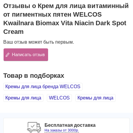
Отзывы о Крем для лица витаминный
ускоряет процесс регенерации кожи;
обеспечивает защиту от агрессивного влияния
от пигментных пятен WELCOS
ультрафиолета и загрязнений атмосферы;
Kwailnara Biomax Vita Niacin Dark Spot
ускоряет обменные процессы и возвращает коже
Cream
здоровое сияние;
способствует разглаживанию кожи, помогает
Ваш отзыв может быть первым.
справиться с пигментацией, выравнивает цвет лица;
нормализует циркуляцию крови и способствует
Написать отзыв
укреплению стенок сосудов;
защищает кожу от фотостарения, предупреждает
преждевременное увядание;
Товар в подборках
оказывает увлажняющее и влагоудерживающее
действие, повышает эластичность кожи и
Кремы для лица бренда WELCOS
разглаживает мелкие морщины;
укрепляет капилляры, обеспечивает мощную
Кремы для лица
WELCOS
Кремы для лица
антиоксидантную защиту;
ускоряет заживление различных воспалений, снимает
покраснения.
Основные компоненты:
Бесплатная доставка
На заказы от 3000р.