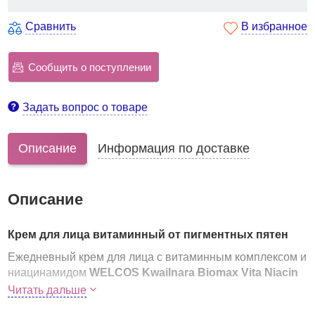
Сравнить
В избранное
Сообщить о поступлении
Задать вопрос о товаре
Описание
Информация по доставке
Описание
Крем для лица витаминный от пигментных пятен
Ежедневный крем для лица с витаминным комплексом и
ниацинамидом
WELCOS Kwailnara Biomax Vita Niacin
Dark Spot Cream
способствует осветлению и
Читать дальше
уменьшению пигментных пятен.