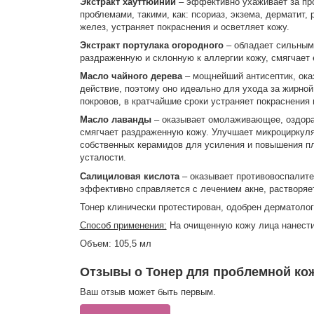
Экстракт хауттюйнии
– эффективно ухаживает за про
проблемами, такими, как: псориаз, экзема, дерматит,
желез, устраняет покраснения и осветляет кожу.
Экстракт портулака огородного
– обладает сильными
раздраженную и склонную к аллергии кожу, смягчает 
Масло чайного дерева
– мощнейший антисептик, ока
действие, поэтому оно идеально для ухода за жирно
покровов, в кратчайшие сроки устраняет покраснения 
Масло лаванды
– оказывает омолаживающее, оздора
смягчает раздраженную кожу. Улучшает микроциркуляц
собственных керамидов для усиления и повышения пл
усталости.
Салициловая кислота
– оказывает противовоспалит
эффективно справляется с лечением акне, растворяет
Тонер клинически протестирован, одобрен дерматоло
Способ применения:
На очищенную кожу лица нанест
Объем: 105,5 мл
Отзывы о Тонер для проблемной кож
Ваш отзыв может быть первым.