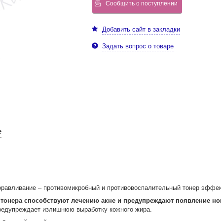
Сообщить о поступлении
Добавить сайт в закладки
Задать вопрос о товаре
е
оравливание – противомикробный и противовоспалительный тонер эффек
тонера способствуют лечению акне и предупреждают появление но
предупреждает излишнюю выработку кожного жира.