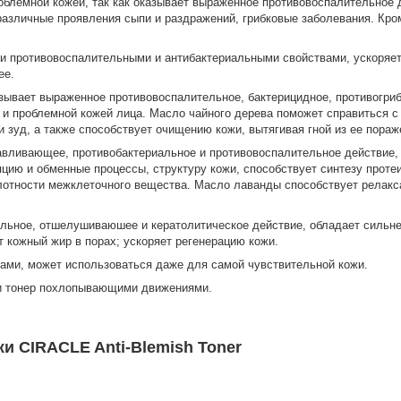
блемной кожей, так как оказывает выраженное противовоспалительное
 различные проявления сыпи и раздражений, грибковые заболевания. Кро
 противовоспалительными и антибактериальными свойствами, ускоряет 
ее.
зывает выраженное противовоспалительное, бактерицидное, противогри
й и проблемной кожей лица. Масло чайного дерева поможет справиться
и зуд, а также способствует очищению кожи, вытягивая гной из ее пораж
вливающее, противобактериальное и противовоспалительное действие, 
ию и обменные процессы, структуру кожи, способствует синтезу протеин
отности межклеточного вещества. Масло лаванды способствует релаксац
ельное, отшелушиваюшее и кератолитическое действие, обладает силь
 кожный жир в порах; ускоряет регенерацию кожи.
гами, может использоваться даже для самой чувствительной кожи.
и тонер похлопывающими движениями.
и CIRACLE Anti-Blemish Toner