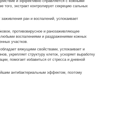
 действие и эффективно справляется с кожными
ме того, экстракт контролирует секрецию сальных
заживления ран и воспалений, успокаивает
бковое, противовирусное и ранозаживляющее
 с любыми воспалениями и раздражениями кожных
енных участков.
обладает вяжущими свойствами, успокаивает и
ов, укрепляет структуру клеток, ускоряет выработку
ии, помогает избавиться от стресса и дневной
нейшим антибактериальным эффектом, поэтому